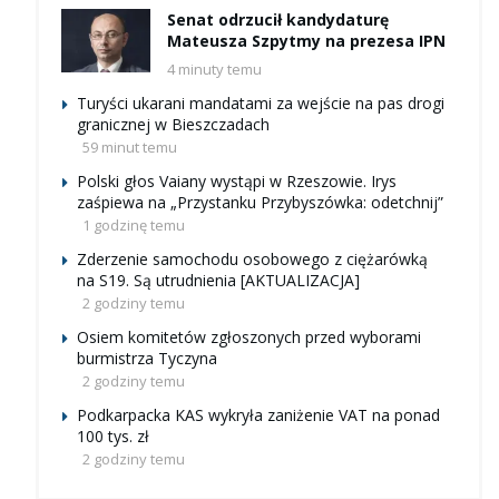
Senat odrzucił kandydaturę
Mateusza Szpytmy na prezesa IPN
4 minuty temu
Turyści ukarani mandatami za wejście na pas drogi
granicznej w Bieszczadach
59 minut temu
Polski głos Vaiany wystąpi w Rzeszowie. Irys
zaśpiewa na „Przystanku Przybyszówka: odetchnij”
1 godzinę temu
Zderzenie samochodu osobowego z ciężarówką
na S19. Są utrudnienia [AKTUALIZACJA]
2 godziny temu
Osiem komitetów zgłoszonych przed wyborami
burmistrza Tyczyna
2 godziny temu
Podkarpacka KAS wykryła zaniżenie VAT na ponad
100 tys. zł
2 godziny temu