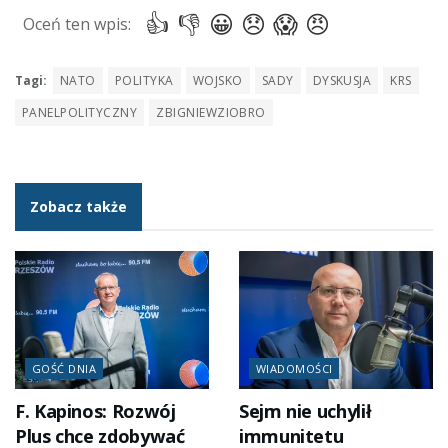
Tagi:
NATO
POLITYKA
WOJSKO
SADY
DYSKUSJA
KRS
PANELPOLITYCZNY
ZBIGNIEWZIOBRO
Zobacz także
GOŚĆ DNIA
WIADOMOŚCI
F. Kapinos: Rozwój
Sejm nie uchylił
Plus chce zdobywać
immunitetu