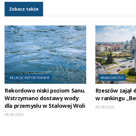
Zobacz także
RELACJE REPORTERSKIE
WIADOMOŚCI
Rekordowo niski poziom Sanu.
Rzeszów zajął 
Wstrzymano dostawy wody
w rankingu „Be
dla przemysłu w Stalowej Woli
06.08.2026
06.08.2026