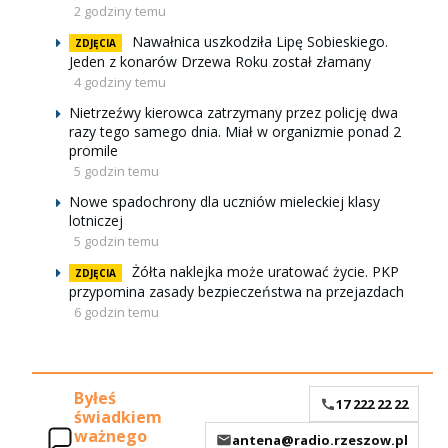
2 godziny temu
Nawałnica uszkodziła Lipę Sobieskiego.
ZDJĘCIA
Jeden z konarów Drzewa Roku został złamany
4 godziny temu
Nietrzeźwy kierowca zatrzymany przez policję dwa
razy tego samego dnia. Miał w organizmie ponad 2
promile
5 godzin temu
Nowe spadochrony dla uczniów mieleckiej klasy
lotniczej
5 godzin temu
Żółta naklejka może uratować życie. PKP
ZDJĘCIA
przypomina zasady bezpieczeństwa na przejazdach
6 godzin temu
Byłeś
17 222 22 22
świadkiem
ważnego
antena@radio.rzeszow.pl