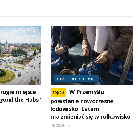
RELACJE REPORTERSKIE
drugie miejsce
W Przemyślu
ZDJĘCIA
yond the Hubs”
powstanie nowoczesne
lodowisko. Latem
ma zmieniać się w rolkowisko
06.08.2026