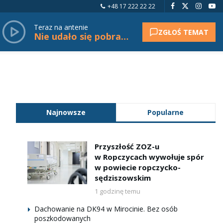
+48 17 222 22 22
Teraz na antenie
ZGŁOŚ TEMAT
Nie udało się pobrać tytułu.
Najnowsze
Popularne
Przyszłość ZOZ-u
w Ropczycach wywołuje spór
w powiecie ropczycko-
sędziszowskim
1 godzinę temu
Dachowanie na DK94 w Mirocinie. Bez osób
poszkodowanych