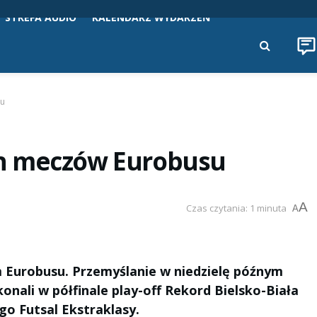
STREFA AUDIO
KALENDARZ WYDARZEŃ
su
h meczów Eurobusu
A
Czas czytania: 1 minuta
A
 Eurobusu. Przemyślanie w niedzielę późnym
nali w półfinale play-off Rekord Bielsko-Biała
go Futsal Ekstraklasy.