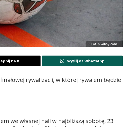
Fot. pixabay.com
ępnij na X
Wyślij na WhatsApp
nałowej rywalizacji, w której rywalem będzie
ą
m we własnej hali w najbliższą sobotę, 23