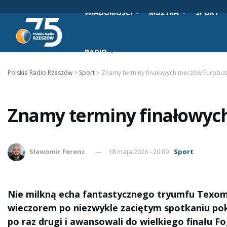
WIADOMOŚCI
MUZYKA
SPORT
RADIO
Polskie Radio Rzeszów
>
Sport
>
Znamy terminy finałowych meczów Eurobu
Znamy terminy finałowyc
Sławomir Ferenc
18 maja 2026 - 20:09
Sport
Nie milkną echa fantastycznego tryumfu Texom
wieczorem po niezwykle zaciętym spotkaniu poko
po raz drugi i awansowali do wielkiego finału Fo