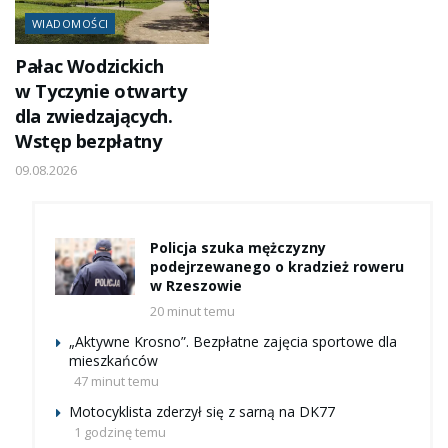
WIADOMOŚCI
Pałac Wodzickich
w Tyczynie otwarty
dla zwiedzających.
Wstęp bezpłatny
09.08.2026
Policja szuka mężczyzny
podejrzewanego o kradzież roweru
w Rzeszowie
20 minut temu
„Aktywne Krosno”. Bezpłatne zajęcia sportowe dla
mieszkańców
47 minut temu
Motocyklista zderzył się z sarną na DK77
1 godzinę temu