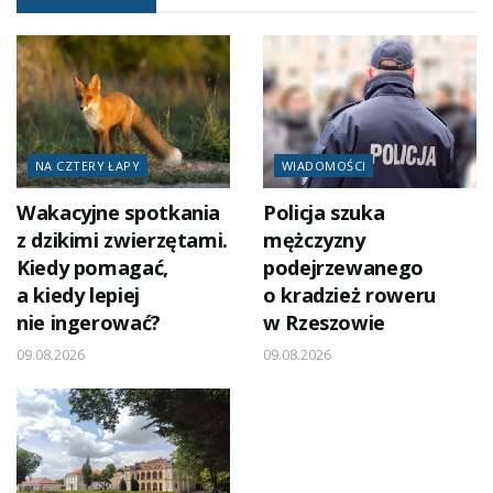
NA CZTERY ŁAPY
WIADOMOŚCI
Wakacyjne spotkania
Policja szuka
z dzikimi zwierzętami.
mężczyzny
Kiedy pomagać,
podejrzewanego
a kiedy lepiej
o kradzież roweru
nie ingerować?
w Rzeszowie
09.08.2026
09.08.2026