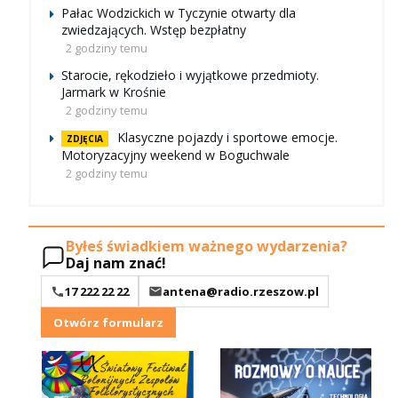
Pałac Wodzickich w Tyczynie otwarty dla
zwiedzających. Wstęp bezpłatny
2 godziny temu
Starocie, rękodzieło i wyjątkowe przedmioty.
Jarmark w Krośnie
2 godziny temu
Klasyczne pojazdy i sportowe emocje.
ZDJĘCIA
Motoryzacyjny weekend w Boguchwale
2 godziny temu
Byłeś świadkiem ważnego wydarzenia?
Daj nam znać!
17 222 22 22
antena@radio.rzeszow.pl
Otwórz formularz