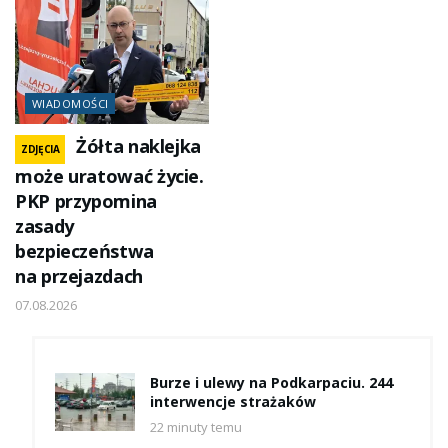
WIADOMOŚCI
Żółta naklejka
ZDJĘCIA
może uratować życie.
PKP przypomina
zasady
bezpieczeństwa
na przejazdach
07.08.2026
Burze i ulewy na Podkarpaciu. 244
interwencje strażaków
22 minuty temu