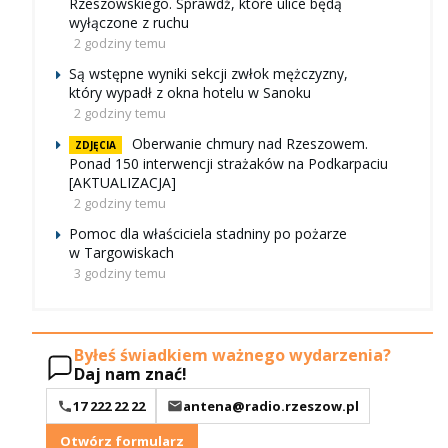
Rzeszowskiego. Sprawdź, które ulice będą
wyłączone z ruchu
2 godziny temu
Są wstępne wyniki sekcji zwłok mężczyzny,
który wypadł z okna hotelu w Sanoku
2 godziny temu
Oberwanie chmury nad Rzeszowem.
ZDJĘCIA
Ponad 150 interwencji strażaków na Podkarpaciu
[AKTUALIZACJA]
2 godziny temu
Pomoc dla właściciela stadniny po pożarze
w Targowiskach
3 godziny temu
Byłeś świadkiem ważnego wydarzenia?
Daj nam znać!
17 222 22 22
antena@radio.rzeszow.pl
Otwórz formularz