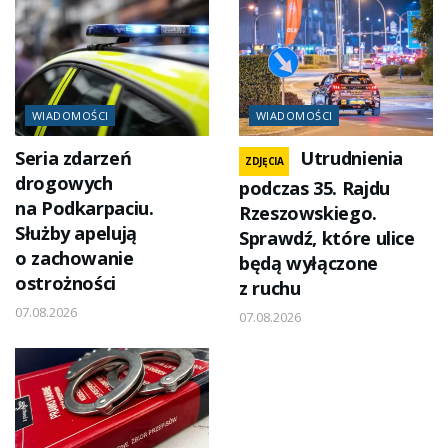
WIADOMOŚCI
WIADOMOŚCI
Seria zdarzeń
Utrudnienia
ZDJĘCIA
drogowych
podczas 35. Rajdu
na Podkarpaciu.
Rzeszowskiego.
Służby apelują
Sprawdź, które ulice
o zachowanie
będą wyłączone
ostrożności
z ruchu
07.08.2026
07.08.2026