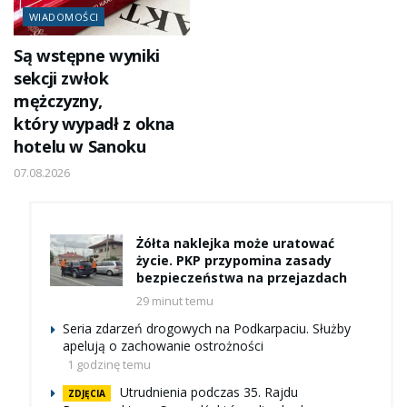
WIADOMOŚCI
Są wstępne wyniki
sekcji zwłok
mężczyzny,
który wypadł z okna
hotelu w Sanoku
07.08.2026
Żółta naklejka może uratować
życie. PKP przypomina zasady
bezpieczeństwa na przejazdach
29 minut temu
Seria zdarzeń drogowych na Podkarpaciu. Służby
apelują o zachowanie ostrożności
1 godzinę temu
Utrudnienia podczas 35. Rajdu
ZDJĘCIA