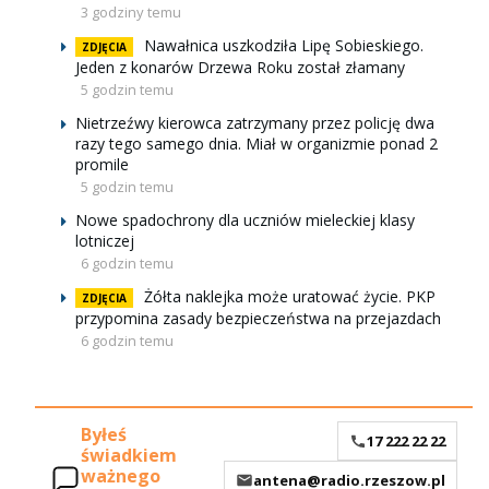
3 godziny temu
Nawałnica uszkodziła Lipę Sobieskiego.
ZDJĘCIA
Jeden z konarów Drzewa Roku został złamany
5 godzin temu
Nietrzeźwy kierowca zatrzymany przez policję dwa
razy tego samego dnia. Miał w organizmie ponad 2
promile
5 godzin temu
Nowe spadochrony dla uczniów mieleckiej klasy
lotniczej
6 godzin temu
Żółta naklejka może uratować życie. PKP
ZDJĘCIA
przypomina zasady bezpieczeństwa na przejazdach
6 godzin temu
Byłeś
17 222 22 22
świadkiem
ważnego
antena@radio.rzeszow.pl