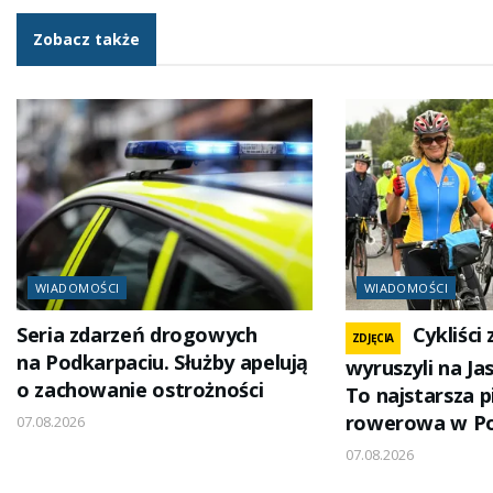
Zobacz także
WIADOMOŚCI
WIADOMOŚCI
Seria zdarzeń drogowych
Cykliści
ZDJĘCIA
na Podkarpaciu. Służby apelują
wyruszyli na Ja
o zachowanie ostrożności
To najstarsza 
rowerowa w Po
07.08.2026
07.08.2026