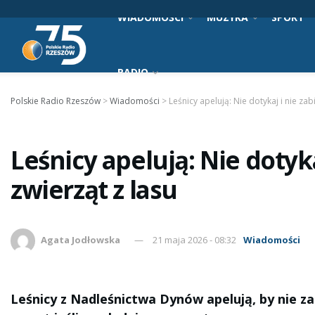
WIADOMOŚCI
MUZYKA
SPORT
RADIO
Polskie Radio Rzeszów
>
Wiadomości
>
Leśnicy apelują: Nie dotykaj i nie za
Leśnicy apelują: Nie dotyk
zwierząt z lasu
Agata Jodłowska
21 maja 2026 - 08:32
Wiadomości
Leśnicy z Nadleśnictwa Dynów apelują, by nie zab