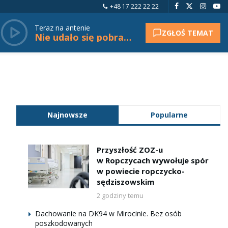
+48 17 222 22 22
Teraz na antenie
ZGŁOŚ TEMAT
Nie udało się pobrać tytułu.
Najnowsze
Popularne
Przyszłość ZOZ-u
w Ropczycach wywołuje spór
w powiecie ropczycko-
sędziszowskim
2 godziny temu
Dachowanie na DK94 w Mirocinie. Bez osób
poszkodowanych