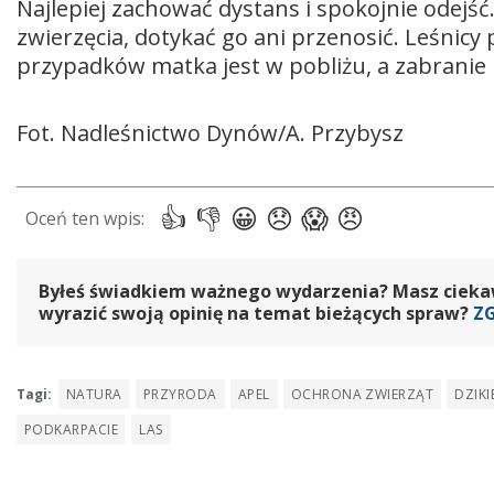
Najlepiej zachować dystans i spokojnie odejś
zwierzęcia, dotykać go ani przenosić. Leśnicy
przypadków matka jest w pobliżu, a zabranie
Fot. Nadleśnictwo Dynów/A. Przybysz
Byłeś świadkiem ważnego wydarzenia? Masz ciekawy
wyrazić swoją opinię na temat bieżących spraw?
Z
Tagi:
NATURA
PRZYRODA
APEL
OCHRONA ZWIERZĄT
DZIKI
PODKARPACIE
LAS