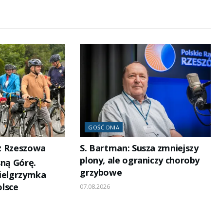
GOŚĆ DNIA
 z Rzeszowa
S. Bartman: Susza zmniejszy
plony, ale ograniczy choroby
sną Górę.
grzybowe
pielgrzymka
lsce
07.08.2026