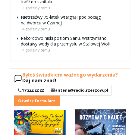
trafił do szpitala
3 godziny temu
Nietrzeźwy 75-latek wtargnął pod pociąg
na dworcu w Czarnej
4 godziny temu
Rekordowo niski poziom Sanu. Wstrzymano
dostawy wody dla przemysłu w Stalowej Woli
4 godziny temu
Byłeś świadkiem ważnego wydarzenia?
Daj nam znać!
17 222 22 22
antena@radio.rzeszow.pl
Otwórz formularz