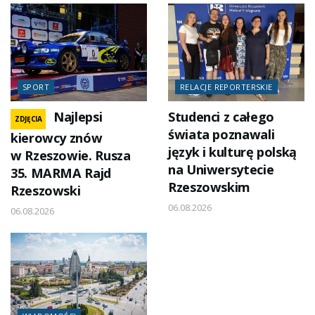
SPORT
RELACJE REPORTERSKIE
Najlepsi
Studenci z całego
ZDJĘCIA
świata poznawali
kierowcy znów
język i kulturę polską
w Rzeszowie. Rusza
na Uniwersytecie
35. MARMA Rajd
Rzeszowskim
Rzeszowski
06.08.2026
06.08.2026