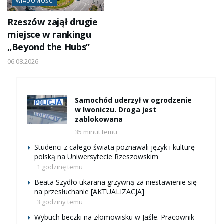
WIADOMOŚCI
Rzeszów zajął drugie
miejsce w rankingu
„Beyond the Hubs”
06.08.2026
Samochód uderzył w ogrodzenie
w Iwoniczu. Droga jest
zablokowana
35 minut temu
Studenci z całego świata poznawali język i kulturę
polską na Uniwersytecie Rzeszowskim
1 godzinę temu
Beata Szydło ukarana grzywną za niestawienie się
na przesłuchanie [AKTUALIZACJA]
3 godziny temu
Wybuch beczki na złomowisku w Jaśle. Pracownik