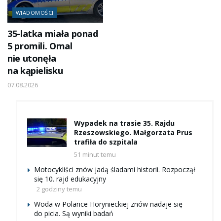
WIADOMOŚCI
35-latka miała ponad
5 promili. Omal
nie utonęła
na kąpielisku
07.08.2026
Wypadek na trasie 35. Rajdu
Rzeszowskiego. Małgorzata Prus
trafiła do szpitala
51 minut temu
Motocykliści znów jadą śladami historii. Rozpoczął
się 10. rajd edukacyjny
2 godziny temu
Woda w Polance Horynieckiej znów nadaje się
do picia. Są wyniki badań