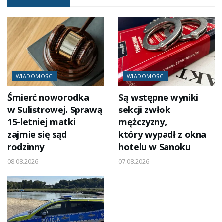
WIADOMOŚCI
WIADOMOŚCI
Śmierć noworodka
Są wstępne wyniki
w Sulistrowej. Sprawą
sekcji zwłok
15-letniej matki
mężczyzny,
zajmie się sąd
który wypadł z okna
rodzinny
hotelu w Sanoku
08.08.2026
07.08.2026