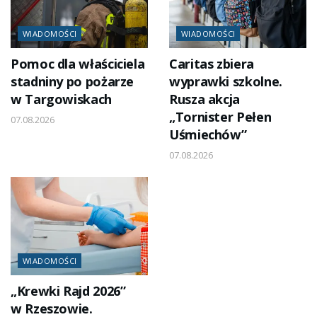
WIADOMOŚCI
WIADOMOŚCI
Pomoc dla właściciela
Caritas zbiera
stadniny po pożarze
wyprawki szkolne.
w Targowiskach
Rusza akcja
„Tornister Pełen
07.08.2026
Uśmiechów”
07.08.2026
WIADOMOŚCI
„Krewki Rajd 2026”
w Rzeszowie.