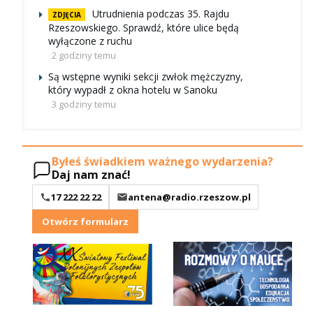
Utrudnienia podczas 35. Rajdu
ZDJĘCIA
Rzeszowskiego. Sprawdź, które ulice będą
wyłączone z ruchu
2 godziny temu
Są wstępne wyniki sekcji zwłok mężczyzny,
który wypadł z okna hotelu w Sanoku
3 godziny temu
Byłeś świadkiem ważnego wydarzenia?
Daj nam znać!
17 222 22 22
antena@radio.rzeszow.pl
Otwórz formularz