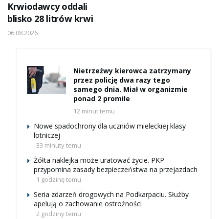
Krwiodawcy oddali
blisko 28 litrów krwi
06.08.2026
Nietrzeźwy kierowca zatrzymany
przez policję dwa razy tego
samego dnia. Miał w organizmie
ponad 2 promile
12 minut temu
Nowe spadochrony dla uczniów mieleckiej klasy
lotniczej
33 minuty temu
Żółta naklejka może uratować życie. PKP
przypomina zasady bezpieczeństwa na przejazdach
1 godzinę temu
Seria zdarzeń drogowych na Podkarpaciu. Służby
apelują o zachowanie ostrożności
2 godziny temu