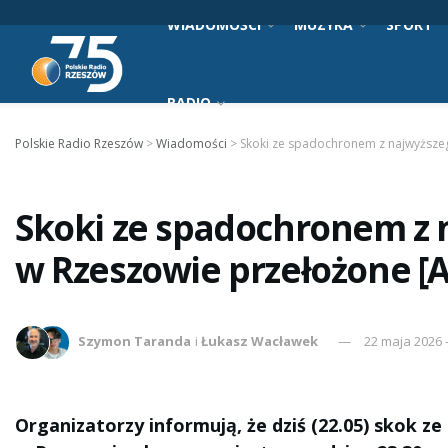
WIADOMOŚCI
MUZYKA
SPORT
RADIO
Polskie Radio Rzeszów
>
Wiadomości
>
Skoki ze spadochronem z najwyższe
Skoki ze spadochronem z
w Rzeszowie przełożone [
Szymon Taranda
i
Łukasz Wacławek
22 maja 2026 -
Organizatorzy informują, że dziś (22.05) skok 