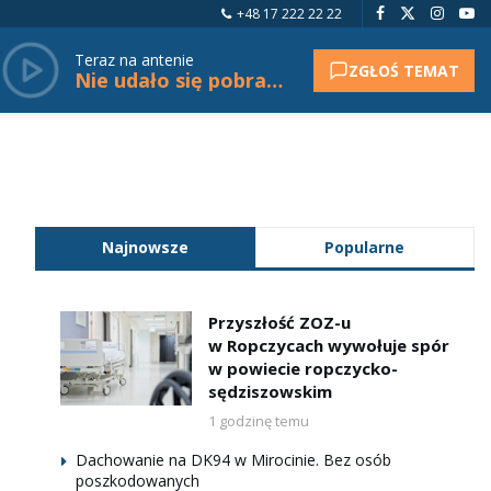
+48 17 222 22 22
Teraz na antenie
ZGŁOŚ TEMAT
Nie udało się pobrać tytułu.
Najnowsze
Popularne
Przyszłość ZOZ-u
w Ropczycach wywołuje spór
w powiecie ropczycko-
sędziszowskim
1 godzinę temu
Dachowanie na DK94 w Mirocinie. Bez osób
poszkodowanych