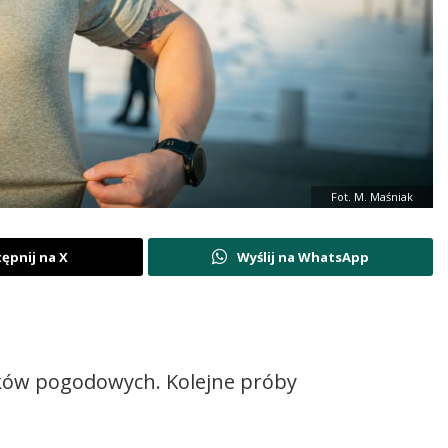
Fot. M. Maśniak
ępnij na X
Wyślij na WhatsApp
ków pogodowych. Kolejne próby