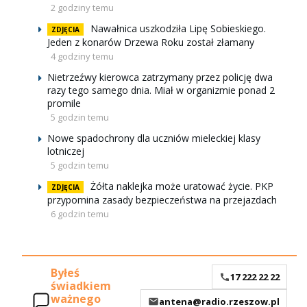
2 godziny temu
Nawałnica uszkodziła Lipę Sobieskiego.
ZDJĘCIA
Jeden z konarów Drzewa Roku został złamany
4 godziny temu
Nietrzeźwy kierowca zatrzymany przez policję dwa
razy tego samego dnia. Miał w organizmie ponad 2
promile
5 godzin temu
Nowe spadochrony dla uczniów mieleckiej klasy
lotniczej
5 godzin temu
Żółta naklejka może uratować życie. PKP
ZDJĘCIA
przypomina zasady bezpieczeństwa na przejazdach
6 godzin temu
Byłeś
17 222 22 22
świadkiem
ważnego
antena@radio.rzeszow.pl