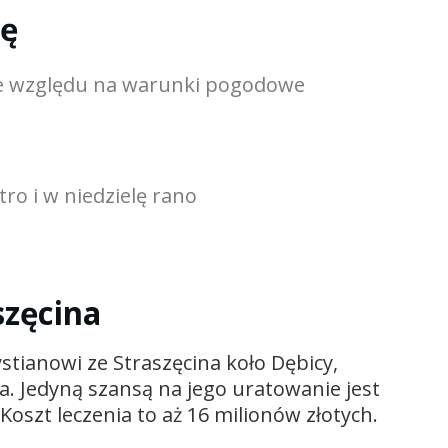
dę
ze względu na warunki pogodowe
ro i w niedzielę rano
szęcina
stianowi ze Straszęcina koło Dębicy,
a. Jedyną szansą na jego uratowanie jest
oszt leczenia to aż 16 milionów złotych.