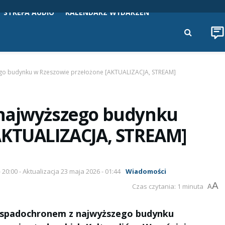
STREFA AUDIO
KALENDARZ WYDARZEŃ
go budynku w Rzeszowie przełożone [AKTUALIZACJA, STREAM]
 najwyższego budynku
AKTUALIZACJA, STREAM]
 20:00 - Aktualizacja 23 maja 2026 - 01:44
Wiadomości
A
Czas czytania: 1 minuta
A
ze spadochronem z najwyższego budynku