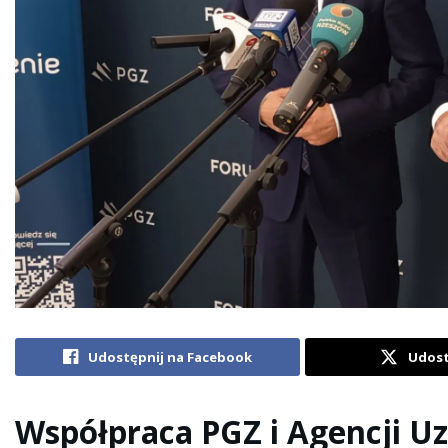
Udostępnij na Facebook
Udost
Współpraca PGZ i Agencji Uz