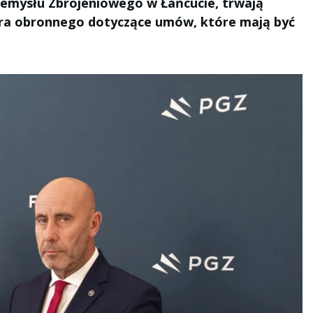
zemysłu Zbrojeniowego w Łańcucie, trwają
ora obronnego dotyczące umów, które mają być