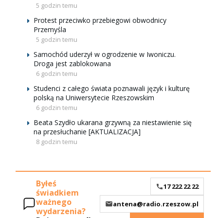
5 godzin temu
Protest przeciwko przebiegowi obwodnicy
Przemyśla
5 godzin temu
Samochód uderzył w ogrodzenie w Iwoniczu.
Droga jest zablokowana
6 godzin temu
Studenci z całego świata poznawali język i kulturę
polską na Uniwersytecie Rzeszowskim
6 godzin temu
Beata Szydło ukarana grzywną za niestawienie się
na przesłuchanie [AKTUALIZACJA]
8 godzin temu
Byłeś
17 222 22 22
świadkiem
ważnego
antena@radio.rzeszow.pl
wydarzenia?