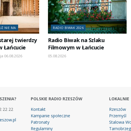
UŻ NIE MA
RADIO BIWAK 2026
starej twierdzy
Radio Biwak na Szlaku
w Łańcucie
Filmowym w Łańcucie
ja 06.08.2026
05.08.2026
SZENIA?
POLSKIE RADIO RZESZÓW
LOKALNIE
2 22 22
Kontakt
Rzeszów
Kampanie społeczne
Przemyśl
eszow.pl
Patronaty
Stalowa Wo
Regulaminy
Tarnobrze