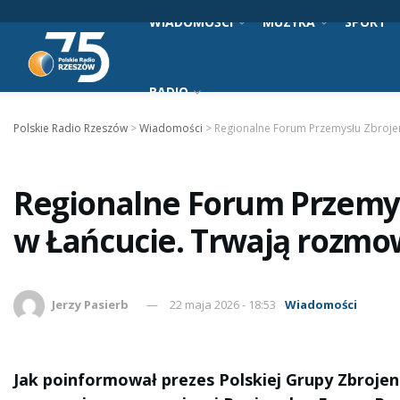
WIADOMOŚCI
MUZYKA
SPORT
RADIO
Polskie Radio Rzeszów
>
Wiadomości
>
Regionalne Forum Przemysłu Zbroje
Regionalne Forum Przemy
w Łańcucie. Trwają rozmo
Jerzy Pasierb
22 maja 2026 - 18:53
Wiadomości
Jak poinformował prezes Polskiej Grupy Zbroje