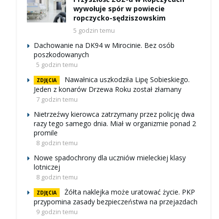
wywołuje spór w powiecie
ropczycko-sędziszowskim
5 godzin temu
Dachowanie na DK94 w Mirocinie. Bez osób
poszkodowanych
5 godzin temu
Nawałnica uszkodziła Lipę Sobieskiego.
ZDJĘCIA
Jeden z konarów Drzewa Roku został złamany
7 godzin temu
Nietrzeźwy kierowca zatrzymany przez policję dwa
razy tego samego dnia. Miał w organizmie ponad 2
promile
8 godzin temu
Nowe spadochrony dla uczniów mieleckiej klasy
lotniczej
8 godzin temu
Żółta naklejka może uratować życie. PKP
ZDJĘCIA
przypomina zasady bezpieczeństwa na przejazdach
9 godzin temu