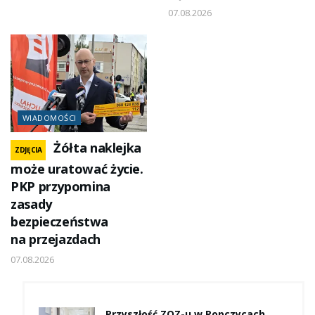
07.08.2026
WIADOMOŚCI
Żółta naklejka
ZDJĘCIA
może uratować życie.
PKP przypomina
zasady
bezpieczeństwa
na przejazdach
07.08.2026
Przyszłość ZOZ-u w Ropczycach