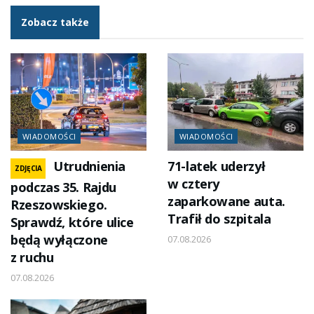
Zobacz także
WIADOMOŚCI
WIADOMOŚCI
Utrudnienia
71-latek uderzył
ZDJĘCIA
w cztery
podczas 35. Rajdu
zaparkowane auta.
Rzeszowskiego.
Trafił do szpitala
Sprawdź, które ulice
będą wyłączone
07.08.2026
z ruchu
07.08.2026