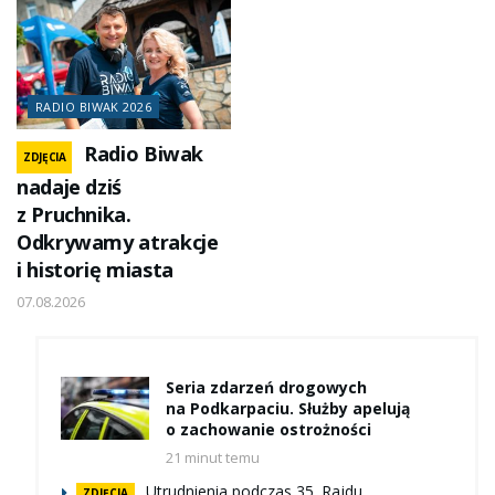
RADIO BIWAK 2026
Radio Biwak
ZDJĘCIA
nadaje dziś
z Pruchnika.
Odkrywamy atrakcje
i historię miasta
07.08.2026
Seria zdarzeń drogowych
na Podkarpaciu. Służby apelują
o zachowanie ostrożności
21 minut temu
Utrudnienia podczas 35. Rajdu
ZDJĘCIA