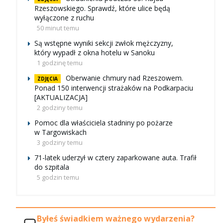
Rzeszowskiego. Sprawdź, które ulice będą
wyłączone z ruchu
50 minut temu
Są wstępne wyniki sekcji zwłok mężczyzny,
który wypadł z okna hotelu w Sanoku
1 godzinę temu
Oberwanie chmury nad Rzeszowem.
ZDJĘCIA
Ponad 150 interwencji strażaków na Podkarpaciu
[AKTUALIZACJA]
2 godziny temu
Pomoc dla właściciela stadniny po pożarze
w Targowiskach
3 godziny temu
71-latek uderzył w cztery zaparkowane auta. Trafił
do szpitala
5 godzin temu
Byłeś świadkiem ważnego wydarzenia?