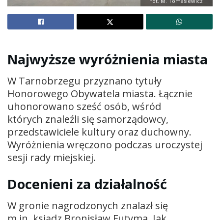
fot. M. Tomasiewicz
Najwyższe wyróżnienia miasta
W Tarnobrzegu przyznano tytuły
Honorowego Obywatela miasta. Łącznie
uhonorowano sześć osób, wśród
których znaleźli się samorządowcy,
przedstawiciele kultury oraz duchowny.
Wyróżnienia wręczono podczas uroczystej
sesji rady miejskiej.
Docenieni za działalność
W gronie nagrodzonych znalazł się
m.in. ksiądz
Bronisław Futyma
. Jak