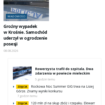
WIADOMOŚCI
Groźny wypadek
w Krośnie. Samochód
uderzył w ogrodzenie
posesji
08.08.2026
Rowerzysta trafił do szpitala. Dwa
zdarzenia w powiecie mieleckim
5 godzin temu
Rockowa Noc Summer GIG trwa na Lisiej
ZDJĘCIA
Górze. Znamy wyniki konkursu
7 godzin temu
120 mln zł na skup zbóż i rzepaku. Elewarr
ZDJĘCIA