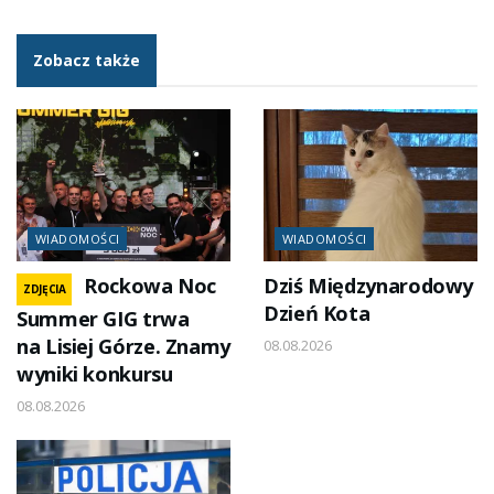
Zobacz także
WIADOMOŚCI
WIADOMOŚCI
Rockowa Noc
Dziś Międzynarodowy
ZDJĘCIA
Dzień Kota
Summer GIG trwa
na Lisiej Górze. Znamy
08.08.2026
wyniki konkursu
08.08.2026