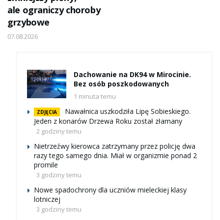
ale ograniczy choroby
grzybowe
07.08.2026
Dachowanie na DK94 w Mirocinie.
Bez osób poszkodowanych
1 minuta temu
Nawałnica uszkodziła Lipę Sobieskiego.
ZDJĘCIA
Jeden z konarów Drzewa Roku został złamany
2 godziny temu
Nietrzeźwy kierowca zatrzymany przez policję dwa
razy tego samego dnia. Miał w organizmie ponad 2
promile
3 godziny temu
Nowe spadochrony dla uczniów mieleckiej klasy
lotniczej
3 godziny temu