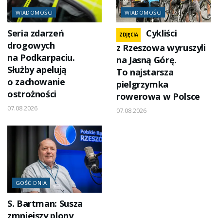
WIADOMOŚCI
WIADOMOŚCI
Seria zdarzeń
Cykliści
ZDJĘCIA
drogowych
z Rzeszowa wyruszyli
na Podkarpaciu.
na Jasną Górę.
Służby apelują
To najstarsza
o zachowanie
pielgrzymka
ostrożności
rowerowa w Polsce
07.08.2026
07.08.2026
GOŚĆ DNIA
S. Bartman: Susza
zmniejszy plony,