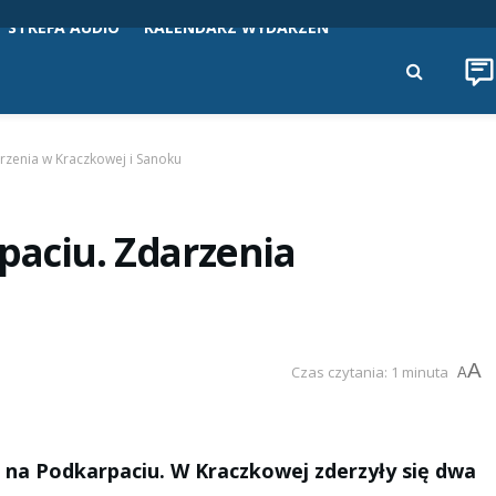
STREFA AUDIO
KALENDARZ WYDARZEŃ
rzenia w Kraczkowej i Sanoku
paciu. Zdarzenia
A
Czas czytania: 1 minuta
A
na Podkarpaciu. W Kraczkowej zderzyły się dwa