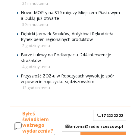
21 minut temu
Nowe MOP-y na S19 między Miejscem Piastowym
a Duklą już otwarte
59 minut temu
Dębicki Jarmark Smaków, Antyków i Rękodzieła.
Rynek pełen regionalnych produktów
2 godziny temu
Burze i ulewy na Podkarpaciu. 244 interwencje
strażaków
4 godziny temu
Przyszłość ZOZ-u w Ropczycach wywołuje spór
w powiecie ropczycko-sędziszowskim
13 godzin temu
Byłeś
17 222 22 22
świadkiem
ważnego
antena@radio.rzeszow.pl
wydarzenia?