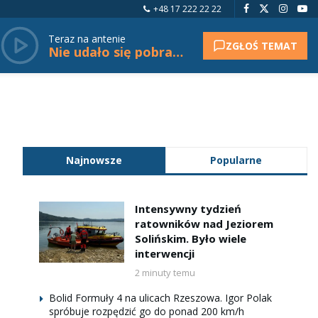
+48 17 222 22 22
Teraz na antenie
ZGŁOŚ TEMAT
Nie udało się pobrać tytułu.
Najnowsze
Popularne
Intensywny tydzień
ratowników nad Jeziorem
Solińskim. Było wiele
interwencji
2 minuty temu
Bolid Formuły 4 na ulicach Rzeszowa. Igor Polak
spróbuje rozpędzić go do ponad 200 km/h