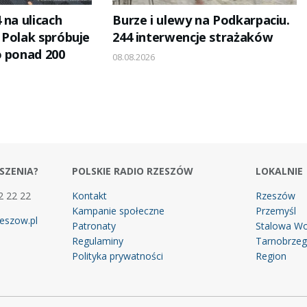
 na ulicach
Burze i ulewy na Podkarpaciu.
 Polak spróbuje
244 interwencje strażaków
o ponad 200
08.08.2026
SZENIA?
POLSKIE RADIO RZESZÓW
LOKALNIE
2 22 22
Kontakt
Rzeszów
Kampanie społeczne
Przemyśl
eszow.pl
Patronaty
Stalowa Wo
Regulaminy
Tarnobrze
Polityka prywatności
Region