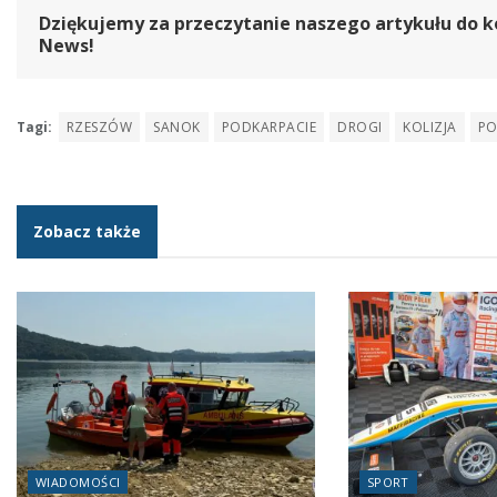
Dziękujemy za przeczytanie naszego artykułu do k
News!
Tagi:
RZESZÓW
SANOK
PODKARPACIE
DROGI
KOLIZJA
PO
Zobacz także
WIADOMOŚCI
SPORT