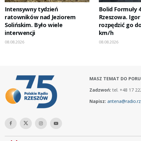
Intensywny tydzień
Bolid Formuły 4
ratowników nad Jeziorem
Rzeszowa. Igor
Solińskim. Było wiele
rozpędzić go d
interwencji
km/h
08.08.2026
08.08.2026
MASZ TEMAT DO PORU
Zadzwoń:
tel. +48 17 22
Napisz:
antena@radio.rz