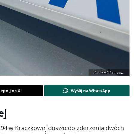
Fot. KMP Rzeszów
ępnij na X
Wyślij na WhatsApp
ej
r 94 w Kraczkowej doszło do zderzenia dwóch