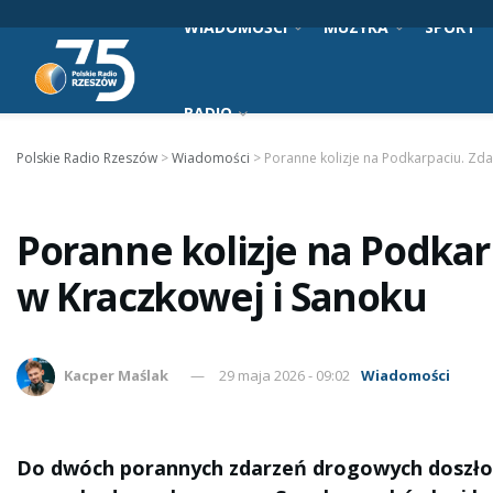
WIADOMOŚCI
MUZYKA
SPORT
RADIO
Polskie Radio Rzeszów
>
Wiadomości
>
Poranne kolizje na Podkarpaciu. Zda
Poranne kolizje na Podkar
w Kraczkowej i Sanoku
Kacper Maślak
29 maja 2026 - 09:02
Wiadomości
Do dwóch porannych zdarzeń drogowych doszło 