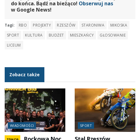
do końca. Bądź na bieżąco!
Obserwuj nas
w Google News!
Tagi:
RBO
PROJEKTY
RZESZÓW
STARONIWA
MIKOSKA
SPORT
KULTURA
BUDŻET
MIESZKAŃCY
GŁOSOWANIE
LICEUM
Zobacz także
WIADOMOŚCI
SPORT
Rockowa Noc
Stal Rzeszów
ZDJĘCIA