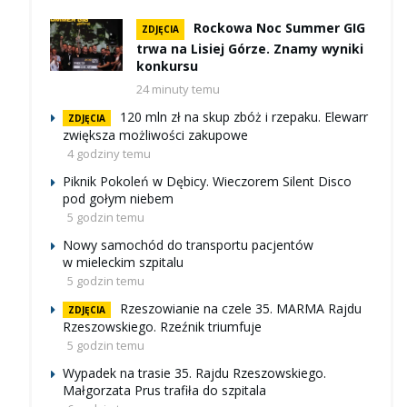
Rockowa Noc Summer GIG
ZDJĘCIA
trwa na Lisiej Górze. Znamy wyniki
konkursu
24 minuty temu
120 mln zł na skup zbóż i rzepaku. Elewarr
ZDJĘCIA
zwiększa możliwości zakupowe
4 godziny temu
Piknik Pokoleń w Dębicy. Wieczorem Silent Disco
pod gołym niebem
5 godzin temu
Nowy samochód do transportu pacjentów
w mieleckim szpitalu
5 godzin temu
Rzeszowianie na czele 35. MARMA Rajdu
ZDJĘCIA
Rzeszowskiego. Rzeźnik triumfuje
5 godzin temu
Wypadek na trasie 35. Rajdu Rzeszowskiego.
Małgorzata Prus trafiła do szpitala