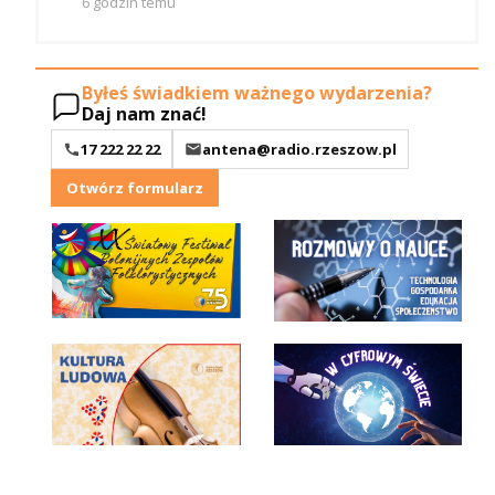
6 godzin temu
Byłeś świadkiem ważnego wydarzenia?
Daj nam znać!
17 222 22 22
antena@radio.rzeszow.pl
Otwórz formularz