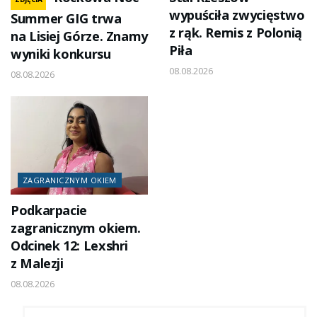
wypuściła zwycięstwo
Summer GIG trwa
z rąk. Remis z Polonią
na Lisiej Górze. Znamy
Piła
wyniki konkursu
08.08.2026
08.08.2026
ZAGRANICZNYM OKIEM
Podkarpacie
zagranicznym okiem.
Odcinek 12: Lexshri
z Malezji
08.08.2026