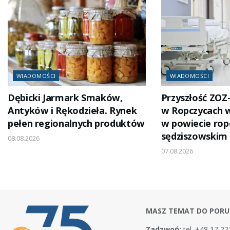
WIADOMOŚCI
WIADOMOŚCI
Dębicki Jarmark Smaków,
Przyszłość ZOZ
Antyków i Rękodzieła. Rynek
w Ropczycach 
pełen regionalnych produktów
w powiecie rop
sędziszowskim
08.08.2026
07.08.2026
MASZ TEMAT DO PORU
Zadzwoń:
tel. +48 17 22