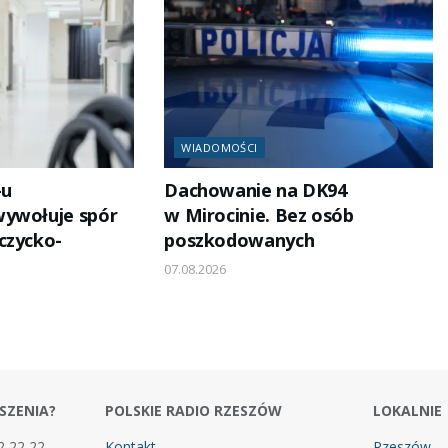
WIADOMOŚCI
-u
Dachowanie na DK94
wywołuje spór
w Mirocinie. Bez osób
czycko-
poszkodowanych
07.08.2026
SZENIA?
POLSKIE RADIO RZESZÓW
LOKALNIE
2 22 22
Kontakt
Rzeszów