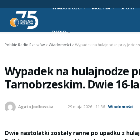
WIADOMOŚCI
MUZYKA
SPORT
RADIO
Polskie Radio Rzeszów
>
Wiadomości
>
Wypadek na hulajnodze przy Jeziorze 
Wypadek na hulajnodze pr
Tarnobrzeskim. Dwie 16-latk
Agata Jodłowska
29 maja 2026 - 11:36
Wiadomości
Dwie nastolatki zostały ranne po upadku z hulaj