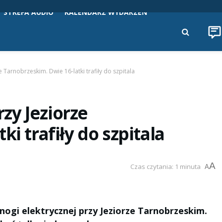
STREFA AUDIO
KALENDARZ WYDARZEŃ
Tarnobrzeskim. Dwie 16-latki trafiły do szpitala
zy Jeziorze
i trafiły do szpitala
A
Czas czytania: 1 minuta
A
nogi elektrycznej przy Jeziorze Tarnobrzeskim.