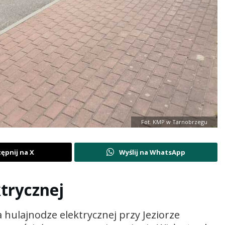
Fot. KMP w Tarnobrzegu
ępnij na X
Wyślij na WhatsApp
trycznej
a hulajnodze elektrycznej przy Jeziorze