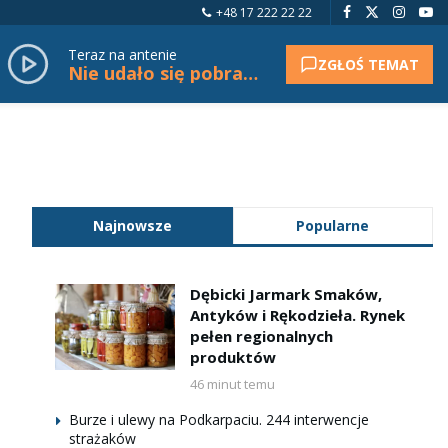
+48 17 222 22 22
Teraz na antenie
ZGŁOŚ TEMAT
Nie udało się pobrać tytułu.
Najnowsze
Popularne
Dębicki Jarmark Smaków,
Antyków i Rękodzieła. Rynek
pełen regionalnych
produktów
46 minut temu
Burze i ulewy na Podkarpaciu. 244 interwencje
strażaków