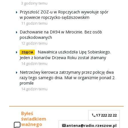
3 godziny temu
Przyszłość ZOZ-u w Ropczycach wywołuje spór
w powiecie ropczycko-sędziszowskim
11 godzin temu
Dachowanie na DK94 w Mirocinie. Bez osób
poszkodowanych
12 godzin temu
Nawałnica uszkodziła Lipę Sobieskiego.
ZDJĘCIA
Jeden z konarów Drzewa Roku został złamany
14 godzin temu
Nietrzeźwy kierowca zatrzymany przez policję dwa
razy tego samego dnia. Miał w organizmie ponad 2
promile
14 godzin temu
Byłeś
17 222 22 22
świadkiem
ważnego
antena@radio.rzeszow.pl