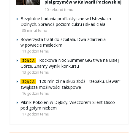
pielgrzymów w Kalwarii Pacławskiej
10 sekund temu
Bezpłatne badania profilaktyczne w Ustrzykach
Dolnych. Sprawdź poziom cukru i skład ciała
38 minut temu
Rowerzysta trafił do szpitala. Dwa zdarzenia
w powiecie mieleckim
11 godzin temu
Rockowa Noc Summer GIG trwa na Lisiej
ZDJĘCIA
Górze. Znamy wyniki konkursu
13 godzin temu
120 mln zł na skup zbóż i rzepaku. Elewarr
ZDJĘCIA
zwiększa możliwości zakupowe
16 godzin temu
Piknik Pokoleń w Dębicy. Wieczorem Silent Disco
pod gołym niebem
17 godzin temu