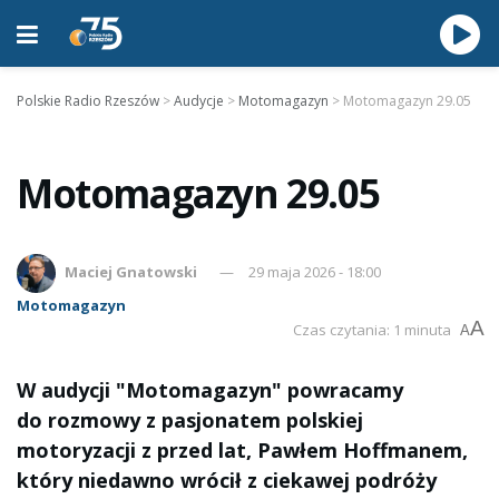
Polskie Radio Rzeszów
>
Audycje
>
Motomagazyn
>
Motomagazyn 29.05
Motomagazyn 29.05
Maciej Gnatowski
29 maja 2026 - 18:00
Motomagazyn
A
Czas czytania: 1 minuta
A
W audycji "Motomagazyn" powracamy
do rozmowy z pasjonatem polskiej
motoryzacji z przed lat, Pawłem Hoffmanem,
który niedawno wrócił z ciekawej podróży