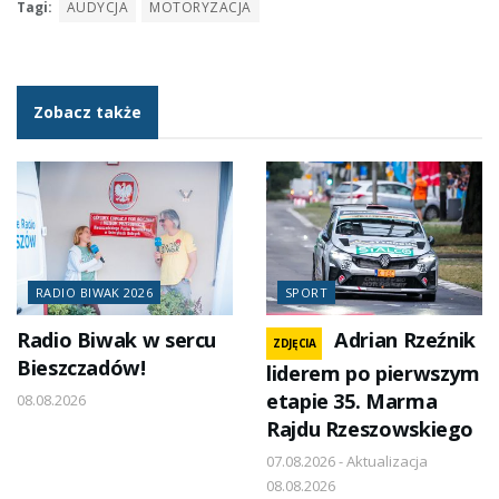
Tagi:
AUDYCJA
MOTORYZACJA
Zobacz także
RADIO BIWAK 2026
SPORT
Radio Biwak w sercu
Adrian Rzeźnik
ZDJĘCIA
Bieszczadów!
liderem po pierwszym
etapie 35. Marma
08.08.2026
Rajdu Rzeszowskiego
07.08.2026 - Aktualizacja
08.08.2026