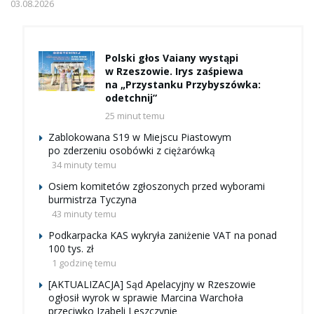
03.08.2026
Polski głos Vaiany wystąpi
w Rzeszowie. Irys zaśpiewa
na „Przystanku Przybyszówka:
odetchnij”
25 minut temu
Zablokowana S19 w Miejscu Piastowym
po zderzeniu osobówki z ciężarówką
34 minuty temu
Osiem komitetów zgłoszonych przed wyborami
burmistrza Tyczyna
43 minuty temu
Podkarpacka KAS wykryła zaniżenie VAT na ponad
100 tys. zł
1 godzinę temu
[AKTUALIZACJA] Sąd Apelacyjny w Rzeszowie
ogłosił wyrok w sprawie Marcina Warchoła
przeciwko Izabeli Leszczynie