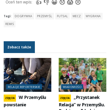
Tagi:
DOGRYWKA
PRZEMYŚL
FUTSAL
MECZ
WYGRANA
REMIS
Zobacz także
RELACJE REPORTERSKIE
WIADOMOŚCI
W Przemyślu
„Przystanek
ZDJĘCIA
ZDJĘCIA
powstanie
Relacja” w Przemyślu.