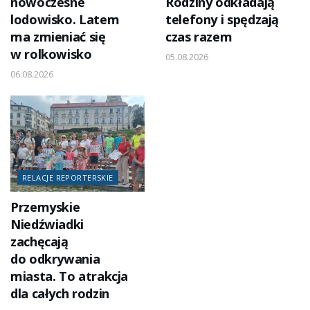
nowoczesne
Rodziny odkładają
lodowisko. Latem
telefony i spędzają
ma zmieniać się
czas razem
w rolkowisko
05.08.2026
06.08.2026
RELACJE REPORTERSKIE
Przemyskie
Niedźwiadki
zachęcają
do odkrywania
miasta. To atrakcja
dla całych rodzin