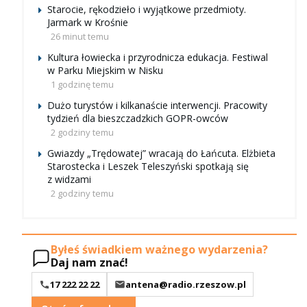
Starocie, rękodzieło i wyjątkowe przedmioty.
Jarmark w Krośnie
26 minut temu
Kultura łowiecka i przyrodnicza edukacja. Festiwal
w Parku Miejskim w Nisku
1 godzinę temu
Dużo turystów i kilkanaście interwencji. Pracowity
tydzień dla bieszczadzkich GOPR-owców
2 godziny temu
Gwiazdy „Trędowatej” wracają do Łańcuta. Elżbieta
Starostecka i Leszek Teleszyński spotkają się
z widzami
2 godziny temu
Byłeś świadkiem ważnego wydarzenia?
Daj nam znać!
17 222 22 22
antena@radio.rzeszow.pl