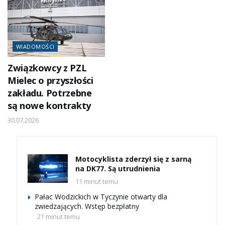
WIADOMOŚCI
Związkowcy z PZL
Mielec o przyszłości
zakładu. Potrzebne
są nowe kontrakty
30.07.2026
Motocyklista zderzył się z sarną
na DK77. Są utrudnienia
11 minut temu
Pałac Wodzickich w Tyczynie otwarty dla
zwiedzających. Wstęp bezpłatny
21 minut temu