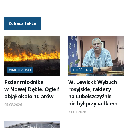
Zobacz także
WIADOMOŚCI
GOŚĆ DNIA
Pożar młodnika
W. Lewicki: Wybuch
w Nowej Dębie. Ogień
rosyjskiej rakiety
objął około 10 arów
na Lubelszczyźnie
nie był przypadkiem
05.08.2026
31.07.2026