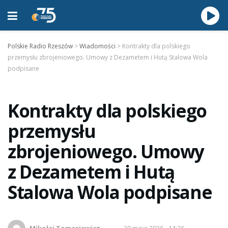
Polskie Radio Rzeszów
>
Wiadomości
>
Kontrakty dla polskiego
przemysłu zbrojeniowego. Umowy z Dezametem i Hutą Stalowa Wola
podpisane
Kontrakty dla polskiego
przemysłu
zbrojeniowego. Umowy
z Dezametem i Hutą
Stalowa Wola podpisane
Mikołaj Tomasiewicz
30 maja 2026 - 14:26