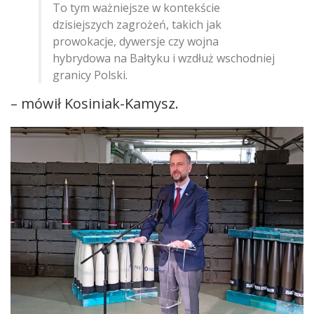
To tym ważniejsze w kontekście
dzisiejszych zagrożeń, takich jak
prowokacje, dywersje czy wojna
hybrydowa na Bałtyku i wzdłuż wschodniej
granicy Polski.
– mówił Kosiniak-Kamysz.