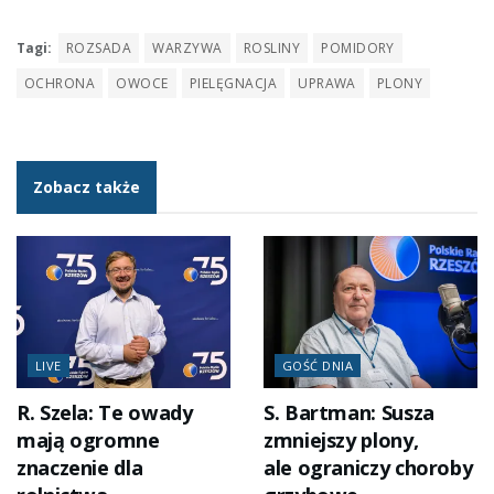
Tagi:
ROZSADA
WARZYWA
ROSLINY
POMIDORY
OCHRONA
OWOCE
PIELĘGNACJA
UPRAWA
PLONY
Zobacz także
LIVE
GOŚĆ DNIA
R. Szela: Te owady
S. Bartman: Susza
mają ogromne
zmniejszy plony,
znaczenie dla
ale ograniczy choroby