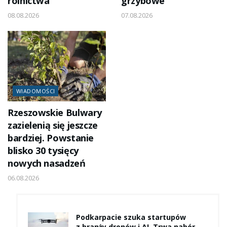
rolnictwa
grzybowe
08.08.2026
07.08.2026
WIADOMOŚCI
Rzeszowskie Bulwary
zazielenią się jeszcze
bardziej. Powstanie
blisko 30 tysięcy
nowych nasadzeń
06.08.2026
Podkarpacie szuka startupów
z branży dronów i AI. Trwa nabór