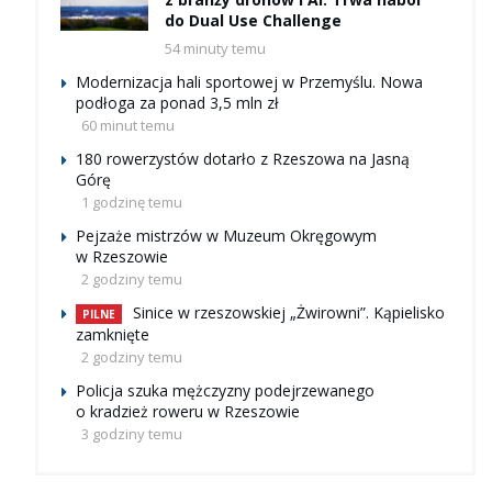
do Dual Use Challenge
54 minuty temu
Modernizacja hali sportowej w Przemyślu. Nowa
podłoga za ponad 3,5 mln zł
60 minut temu
180 rowerzystów dotarło z Rzeszowa na Jasną
Górę
1 godzinę temu
Pejzaże mistrzów w Muzeum Okręgowym
w Rzeszowie
2 godziny temu
Sinice w rzeszowskiej „Żwirowni”. Kąpielisko
PILNE
zamknięte
2 godziny temu
Policja szuka mężczyzny podejrzewanego
o kradzież roweru w Rzeszowie
3 godziny temu