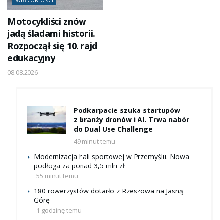
WIADOMOŚCI
Motocykliści znów
jadą śladami historii.
Rozpoczął się 10. rajd
edukacyjny
08.08.2026
Podkarpacie szuka startupów
z branży dronów i AI. Trwa nabór
do Dual Use Challenge
49 minut temu
Modernizacja hali sportowej w Przemyślu. Nowa
podłoga za ponad 3,5 mln zł
55 minut temu
180 rowerzystów dotarło z Rzeszowa na Jasną
Górę
1 godzinę temu