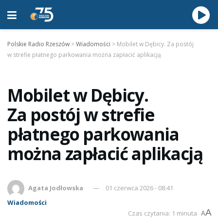
Polskie Radio Rzeszów
>
Wiadomości
>
Mobilet w Dębicy. Za postój
w strefie płatnego parkowania można zapłacić aplikacją
Mobilet w Dębicy.
Za postój w strefie
płatnego parkowania
można zapłacić aplikacją
Agata Jodłowska
01 czerwca 2026 - 08:41
Wiadomości
A
Czas czytania: 1 minuta
A