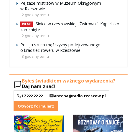
Pejzaże mistrzów w Muzeum Okręgowym
w Rzeszowie
2 godziny temu
Sinice w rzeszowskiej „Żwirowni”. Kąpielisko
PILNE
zamknięte
2 godziny temu
Policja szuka mężczyzny podejrzewanego
o kradzież roweru w Rzeszowie
3 godziny temu
Byłeś świadkiem ważnego wydarzenia?
Daj nam znać!
17 222 22 22
antena@radio.rzeszow.pl
Otwórz formularz