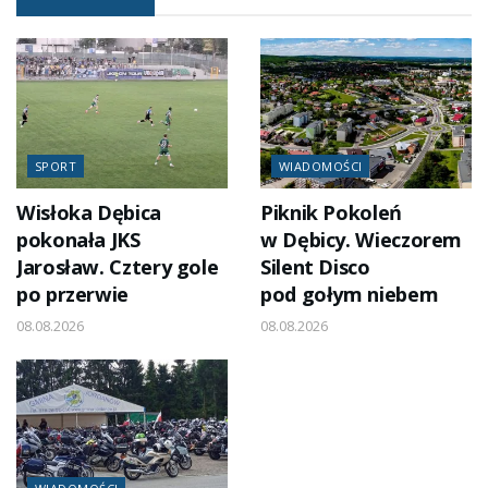
SPORT
WIADOMOŚCI
Wisłoka Dębica
Piknik Pokoleń
pokonała JKS
w Dębicy. Wieczorem
Jarosław. Cztery gole
Silent Disco
po przerwie
pod gołym niebem
08.08.2026
08.08.2026