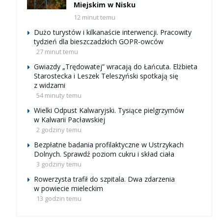
Miejskim w Nisku
12 minut temu
Dużo turystów i kilkanaście interwencji. Pracowity
tydzień dla bieszczadzkich GOPR-owców
27 minut temu
Gwiazdy „Trędowatej” wracają do Łańcuta. Elżbieta
Starostecka i Leszek Teleszyński spotkają się
z widzami
54 minuty temu
Wielki Odpust Kalwaryjski. Tysiące pielgrzymów
w Kalwarii Pacławskiej
2 godziny temu
Bezpłatne badania profilaktyczne w Ustrzykach
Dolnych. Sprawdź poziom cukru i skład ciała
3 godziny temu
Rowerzysta trafił do szpitala. Dwa zdarzenia
w powiecie mieleckim
13 godzin temu