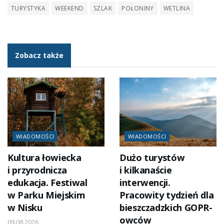
TURYSTYKA
WEEKEND
SZLAK
POŁONINY
WETLINA
Zobacz także
WIADOMOŚCI
WIADOMOŚCI
Kultura łowiecka
Dużo turystów
i przyrodnicza
i kilkanaście
edukacja. Festiwal
interwencji.
w Parku Miejskim
Pracowity tydzień dla
w Nisku
bieszczadzkich GOPR-
owców
09.08.2026