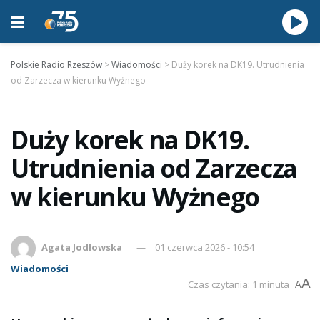
Polskie Radio Rzeszów
>
Wiadomości
>
Duży korek na DK19. Utrudnienia
od Zarzecza w kierunku Wyżnego
Duży korek na DK19.
Utrudnienia od Zarzecza
w kierunku Wyżnego
Agata Jodłowska
01 czerwca 2026 - 10:54
Wiadomości
A
Czas czytania: 1 minuta
A