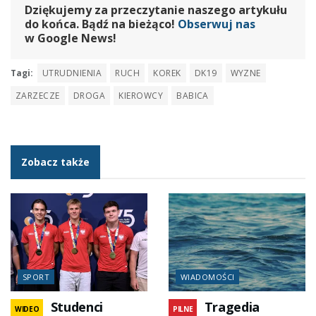
Dziękujemy za przeczytanie naszego artykułu
do końca. Bądź na bieżąco!
Obserwuj nas
w Google News!
Tagi:
UTRUDNIENIA
RUCH
KOREK
DK19
WYZNE
ZARZECZE
DROGA
KIEROWCY
BABICA
Zobacz także
SPORT
WIADOMOŚCI
Studenci
Tragedia
WIDEO
PILNE