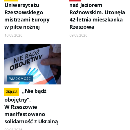
Uniwersytetu
nad Jeziorem
Rzeszowskiego
Rożnowskim. Utonęła
mistrzami Europy
42-letnia mieszkanka
w piłce nożnej
Rzeszowa
10.08.2026
09.08.2026
WIADOMOŚCI
„Nie bądź
ZDJĘCIA
obojętny”.
W Rzeszowie
manifestowano
solidarność z Ukrainą
09.08.2026