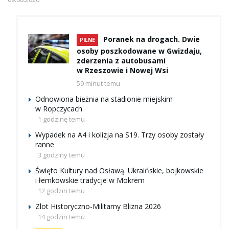
Poranek na drogach. Dwie
PILNE
osoby poszkodowane w Gwizdaju,
zderzenia z autobusami
w Rzeszowie i Nowej Wsi
59 minut temu
Odnowiona bieżnia na stadionie miejskim
w Ropczycach
1 godzinę temu
Wypadek na A4 i kolizja na S19. Trzy osoby zostały
ranne
3 godziny temu
Święto Kultury nad Osławą. Ukraińskie, bojkowskie
i łemkowskie tradycje w Mokrem
12 godzin temu
Zlot Historyczno-Militarny Blizna 2026
14 godzin temu