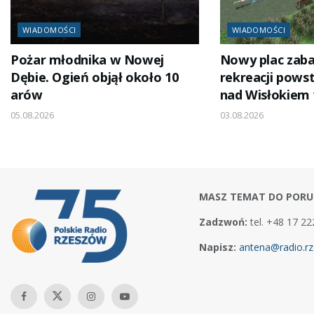
WIADOMOŚCI
WIADOMOŚCI
Pożar młodnika w Nowej
Nowy plac zaba
Dębie. Ogień objął około 10
rekreacji pows
arów
nad Wisłokiem
05.08.2026
03.08.2026
MASZ TEMAT DO PORU
Zadzwoń:
tel. +48 17 22
Napisz:
antena@radio.rz