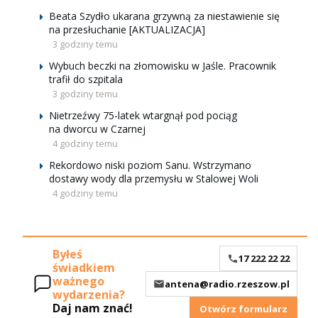
Beata Szydło ukarana grzywną za niestawienie się
na przesłuchanie [AKTUALIZACJA]
3 godziny temu
Wybuch beczki na złomowisku w Jaśle. Pracownik
trafił do szpitala
3 godziny temu
Nietrzeźwy 75-latek wtargnął pod pociąg
na dworcu w Czarnej
4 godziny temu
Rekordowo niski poziom Sanu. Wstrzymano
dostawy wody dla przemysłu w Stalowej Woli
4 godziny temu
Byłeś
17 222 22 22
świadkiem
ważnego
antena@radio.rzeszow.pl
wydarzenia?
Daj nam znać!
Otwórz formularz