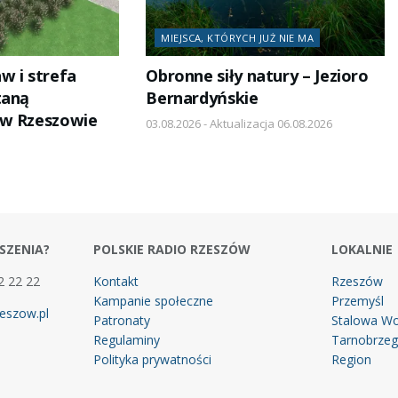
MIEJSCA, KTÓRYCH JUŻ NIE MA
w i strefa
Obronne siły natury – Jezioro
taną
Bernardyńskie
 w Rzeszowie
03.08.2026 - Aktualizacja 06.08.2026
SZENIA?
POLSKIE RADIO RZESZÓW
LOKALNIE
2 22 22
Kontakt
Rzeszów
Kampanie społeczne
Przemyśl
eszow.pl
Patronaty
Stalowa Wo
Regulaminy
Tarnobrze
Polityka prywatności
Region