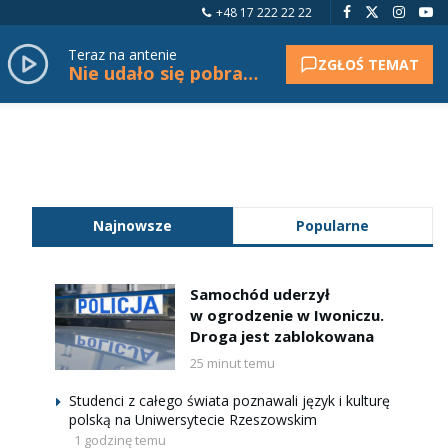
+48 17 222 22 22
Teraz na antenie
ZGŁOŚ TEMAT
Nie udało się pobrać tytułu.
Najnowsze
Popularne
Samochód uderzył
w ogrodzenie w Iwoniczu.
Droga jest zablokowana
25 minut temu
Studenci z całego świata poznawali język i kulturę
polską na Uniwersytecie Rzeszowskim
1 godzinę temu