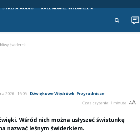
STREFA AUDIO
KALENDARZ WYDARZEŃ
hliwy świderek
ca 2026 - 16:05
Dźwiękowe Wędrówki Przyrodnicze
A
Czas czytania: 1 minuta
A
dźwięki. Wśród nich można usłyszeć świstunkę
żna nazwać leśnym świderkiem.