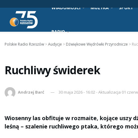
WIADOMOŚCI
MUZYKA
SPORT
RADIO
Polskie Radio Rzeszów
>
Audycje
>
Dźwiękowe Wędrówki Przyrodnicze
>
Ruc
Ruchliwy świderek
Andrzej Barć
30 maja 2026 - 16:02 - Aktualizacja 01 czerw
Wiosenny las obfituje w rozmaite, kojące uszy 
leśną – szalenie ruchliwego ptaka, którego mo