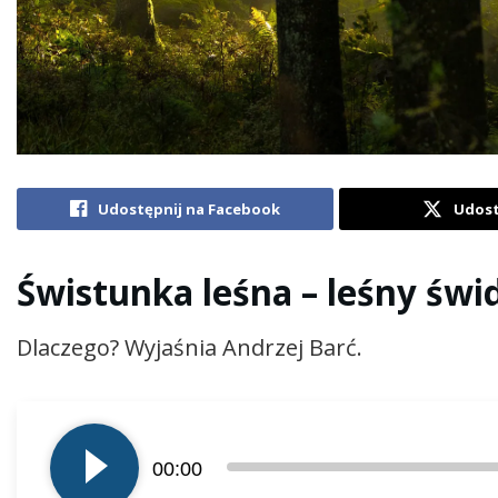
Udostępnij na Facebook
Udost
Świstunka leśna – leśny świ
Dlaczego? Wyjaśnia Andrzej Barć.
Odtwarzacz
plików
00:00
dźwiękowych