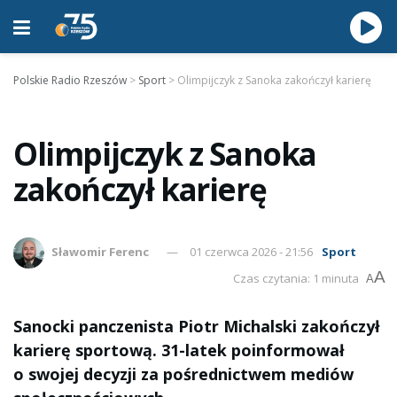
Polskie Radio Rzeszów
>
Sport
>
Olimpijczyk z Sanoka zakończył karierę
Olimpijczyk z Sanoka
zakończył karierę
Sławomir Ferenc
01 czerwca 2026 - 21:56
Sport
A
Czas czytania: 1 minuta
A
Sanocki panczenista Piotr Michalski zakończył
karierę sportową. 31-latek poinformował
o swojej decyzji za pośrednictwem mediów