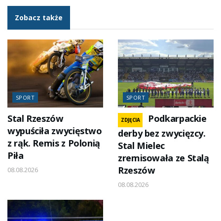
Zobacz także
SPORT
SPORT
Stal Rzeszów
Podkarpackie
ZDJĘCIA
wypuściła zwycięstwo
derby bez zwycięzcy.
z rąk. Remis z Polonią
Stal Mielec
Piła
zremisowała ze Stalą
Rzeszów
08.08.2026
08.08.2026