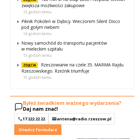
zwiększa możliwości zakupowe
13 godzin temu
Piknik Pokoleń w Dębicy. Wieczorem Silent Disco
pod gołym niebem
14 godzin temu
Nowy samochód do transportu pacjentów
w mieleckim szpitalu
15 godzin temu
Rzeszowianie na czele 35. MARMA Rajdu
ZDJĘCIA
Rzeszowskiego. Rzeźnik triumfuje
15 godzin temu
Byłeś świadkiem ważnego wydarzenia?
Daj nam znać!
17 222 22 22
antena@radio.rzeszow.pl
Otwórz formularz