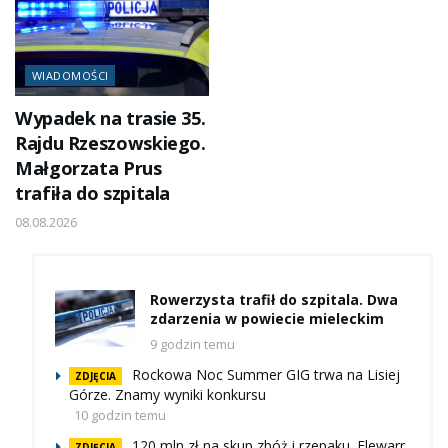
WIADOMOŚCI
Wypadek na trasie 35.
Rajdu Rzeszowskiego.
Małgorzata Prus
trafiła do szpitala
08.08.2026
Rowerzysta trafił do szpitala. Dwa
zdarzenia w powiecie mieleckim
9 godzin temu
Rockowa Noc Summer GIG trwa na Lisiej
ZDJĘCIA
Górze. Znamy wyniki konkursu
10 godzin temu
120 mln zł na skup zbóż i rzepaku. Elewarr
ZDJĘCIA