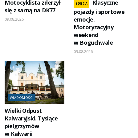
Motocyklista zderzył
Klasyczne
ZDJĘCIA
się z sarną na DK77
pojazdy i sportowe
emocje.
09.08.2026
Motoryzacyjny
weekend
w Boguchwale
09.08.2026
WIADOMOŚCI
Wielki Odpust
Kalwaryjski. Tysiące
pielgrzymów
w Kalwarii