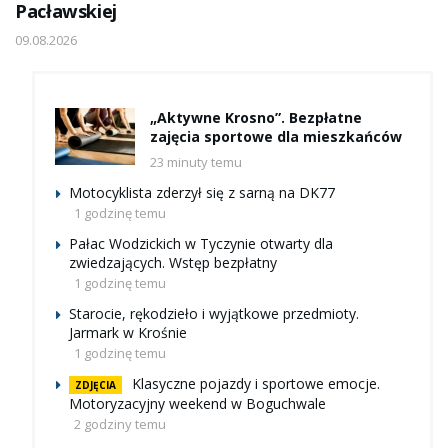
Pacławskiej
09.08.2026
„Aktywne Krosno”. Bezpłatne
zajęcia sportowe dla mieszkańców
23 minuty temu
Motocyklista zderzył się z sarną na DK77
1 godzinę temu
Pałac Wodzickich w Tyczynie otwarty dla
zwiedzających. Wstęp bezpłatny
1 godzinę temu
Starocie, rękodzieło i wyjątkowe przedmioty.
Jarmark w Krośnie
1 godzinę temu
Klasyczne pojazdy i sportowe emocje.
ZDJĘCIA
Motoryzacyjny weekend w Boguchwale
2 godziny temu