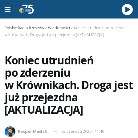
Polskie Radio Rzeszów
>
Wiadomości
>
Koniec utrudnień po zderzeniu
w Krównikach. Droga jest już przejezdna [AKTUALIZACJA]
Koniec utrudnień
po zderzeniu
w Krównikach. Droga jest
już przejezdna
[AKTUALIZACJA]
Kacper Maślak
02 czerwca 2026 - 11:40