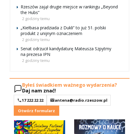
Rzeszów zajął drugie miejsce w rankingu „Beyond
the Hubs”
2 godziny temu
„Kiełbasa pradziada z Dukli” to już 51. polski
produkt z unijnym oznaczeniem
2 godziny temu
Senat odrzucił kandydaturę Mateusza Szpytmy
na prezesa IPN
2 godziny temu
Byłeś świadkiem ważnego wydarzenia?
Daj nam znać!
17 222 22 22
antena@radio.rzeszow.pl
Otwórz formularz