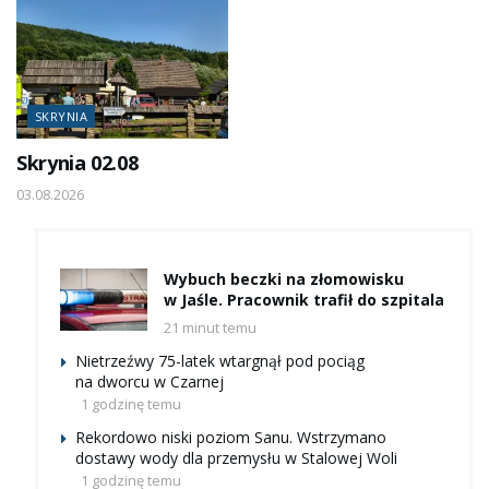
SKRYNIA
Skrynia 02.08
03.08.2026
Wybuch beczki na złomowisku
w Jaśle. Pracownik trafił do szpitala
21 minut temu
Nietrzeźwy 75-latek wtargnął pod pociąg
na dworcu w Czarnej
1 godzinę temu
Rekordowo niski poziom Sanu. Wstrzymano
dostawy wody dla przemysłu w Stalowej Woli
1 godzinę temu