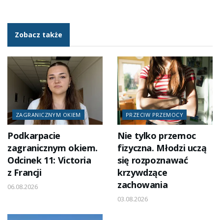
Zobacz także
ZAGRANICZNYM OKIEM
PRZECIW PRZEMOCY
Podkarpacie
Nie tylko przemoc
zagranicznym okiem.
fizyczna. Młodzi uczą
Odcinek 11: Victoria
się rozpoznawać
z Francji
krzywdzące
zachowania
06.08.2026
03.08.2026