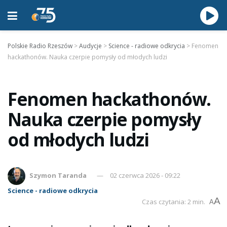
Polskie Radio Rzeszów
>
Audycje
>
Science - radiowe odkrycia
>
Fenomen
hackathonów. Nauka czerpie pomysły od młodych ludzi
Fenomen hackathonów.
Nauka czerpie pomysły
od młodych ludzi
Szymon Taranda
02 czerwca 2026 - 09:22
Science - radiowe odkrycia
A
Czas czytania: 2 min.
A