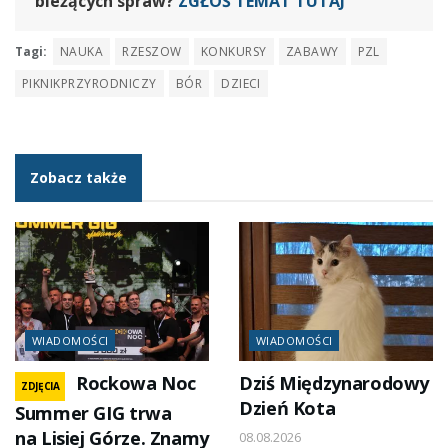
bieżących spraw?
ZGŁOŚ TEMAT TUTAJ
Tagi:
NAUKA
RZESZOW
KONKURSY
ZABAWY
PZL
PIKNIKPRZYRODNICZY
BÓR
DZIECI
Zobacz także
WIADOMOŚCI
WIADOMOŚCI
Rockowa Noc
Dziś Międzynarodowy
ZDJĘCIA
Dzień Kota
Summer GIG trwa
na Lisiej Górze. Znamy
08.08.2026