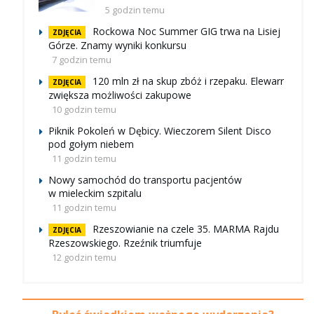
5 godzin temu
Rockowa Noc Summer GIG trwa na Lisiej
ZDJĘCIA
Górze. Znamy wyniki konkursu
7 godzin temu
120 mln zł na skup zbóż i rzepaku. Elewarr
ZDJĘCIA
zwiększa możliwości zakupowe
10 godzin temu
Piknik Pokoleń w Dębicy. Wieczorem Silent Disco
pod gołym niebem
11 godzin temu
Nowy samochód do transportu pacjentów
w mieleckim szpitalu
11 godzin temu
Rzeszowianie na czele 35. MARMA Rajdu
ZDJĘCIA
Rzeszowskiego. Rzeźnik triumfuje
12 godzin temu