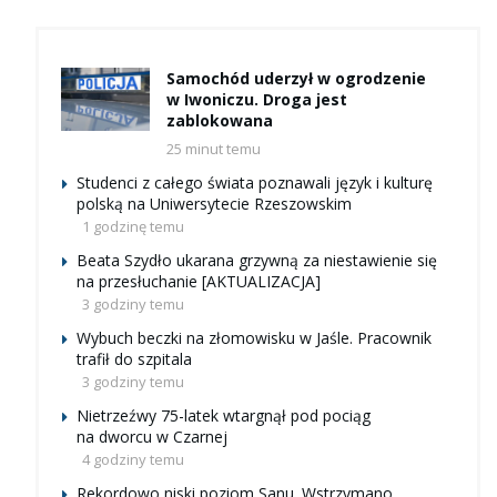
Samochód uderzył w ogrodzenie
w Iwoniczu. Droga jest
zablokowana
25 minut temu
Studenci z całego świata poznawali język i kulturę
polską na Uniwersytecie Rzeszowskim
1 godzinę temu
Beata Szydło ukarana grzywną za niestawienie się
na przesłuchanie [AKTUALIZACJA]
3 godziny temu
Wybuch beczki na złomowisku w Jaśle. Pracownik
trafił do szpitala
3 godziny temu
Nietrzeźwy 75-latek wtargnął pod pociąg
na dworcu w Czarnej
4 godziny temu
Rekordowo niski poziom Sanu. Wstrzymano