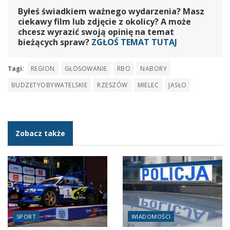
Byłeś świadkiem ważnego wydarzenia? Masz
ciekawy film lub zdjęcie z okolicy? A może
chcesz wyrazić swoją opinię na temat
bieżących spraw?
ZGŁOŚ TEMAT TUTAJ
Tagi:
REGION
GŁOSOWANIE
RBO
NABORY
BUDZETYOBYWATELSKIE
RZESZÓW
MIELEC
JASŁO
Zobacz także
SPORT
WIADOMOŚCI