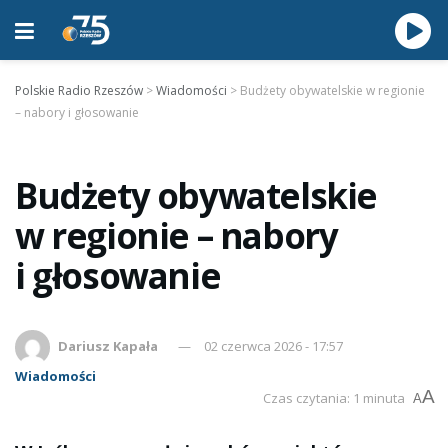
Polskie Radio Rzeszów
>
Wiadomości
>
Budżety obywatelskie w regionie
– nabory i głosowanie
Budżety obywatelskie
w regionie – nabory
i głosowanie
Dariusz Kapała
02 czerwca 2026 - 17:57
Wiadomości
A
Czas czytania: 1 minuta
A