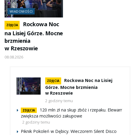
WIADOMOŚCI
Rockowa Noc
ZDJĘCIA
na Lisiej Górze. Mocne
brzmienia
w Rzeszowie
08.08.2026
Rockowa Noc na Lisiej
ZDJĘCIA
Górze. Mocne brzmienia
w Rzeszowie
2 godziny temu
120 mln zł na skup zbóż i rzepaku. Elewarr
ZDJĘCIA
zwiększa możliwości zakupowe
2 godziny temu
Piknik Pokoleń w Dębicy. Wieczorem Silent Disco