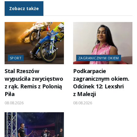
Zobacz także
SPORT
ZAGRANICZNYM OKIEM
Stal Rzeszów
Podkarpacie
wypuściła zwycięstwo
zagranicznym okiem.
z rąk. Remis z Polonią
Odcinek 12: Lexshri
Piła
z Malezji
08.08.2026
08.08.2026