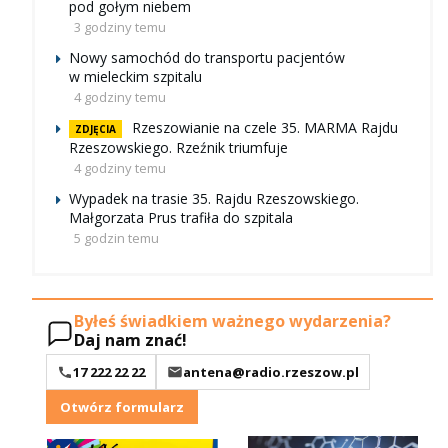
pod gołym niebem
3 godziny temu
Nowy samochód do transportu pacjentów
w mieleckim szpitalu
4 godziny temu
Rzeszowianie na czele 35. MARMA Rajdu
ZDJĘCIA
Rzeszowskiego. Rzeźnik triumfuje
4 godziny temu
Wypadek na trasie 35. Rajdu Rzeszowskiego.
Małgorzata Prus trafiła do szpitala
5 godzin temu
Byłeś świadkiem ważnego wydarzenia?
Daj nam znać!
17 222 22 22
antena@radio.rzeszow.pl
Otwórz formularz