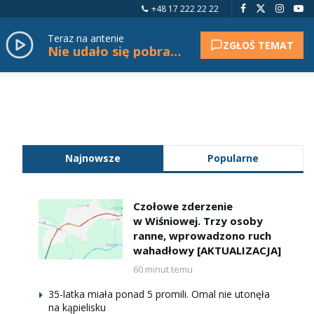
+48 17 222 22 22
Teraz na antenie
ZGŁOŚ TEMAT
Nie udało się pobrać tytułu.
Najnowsze
Popularne
Czołowe zderzenie
w Wiśniowej. Trzy osoby
ranne, wprowadzono ruch
wahadłowy [AKTUALIZACJA]
60 minut temu
35-latka miała ponad 5 promili. Omal nie utonęła
na kąpielisku