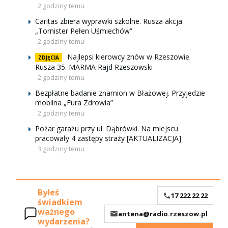
2 godziny temu
Caritas zbiera wyprawki szkolne. Rusza akcja
„Tornister Pełen Uśmiechów”
2 godziny temu
Najlepsi kierowcy znów w Rzeszowie.
ZDJĘCIA
Rusza 35. MARMA Rajd Rzeszowski
2 godziny temu
Bezpłatne badanie znamion w Błażowej. Przyjedzie
mobilna „Fura Zdrowia”
2 godziny temu
Pożar garażu przy ul. Dąbrówki. Na miejscu
pracowały 4 zastępy straży [AKTUALIZACJA]
3 godziny temu
Byłeś
17 222 22 22
świadkiem
ważnego
antena@radio.rzeszow.pl
wydarzenia?