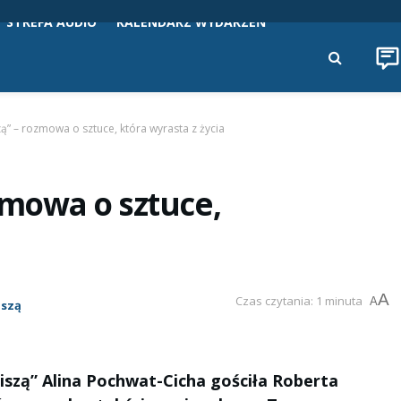
STREFA AUDIO
KALENDARZ WYDARZEŃ
zą” – rozmowa o sztuce, która wyrasta z życia
ozmowa o sztuce,
A
Czas czytania: 1 minuta
A
iszą
iszą” Alina Pochwat-Cicha gościła Roberta