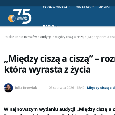
WIADOMOŚCI
MUZYKA
SPORT
RADIO
Polskie Radio Rzeszów
>
Audycje
>
Między ciszą a ciszą
>
„Między ciszą a cis
„Między ciszą a ciszą” – r
która wyrasta z życia
Julia Krowiak
03 czerwca 2026 - 18:42
Między ciszą a c
W najnowszym wydaniu audycji „Między ciszą a c