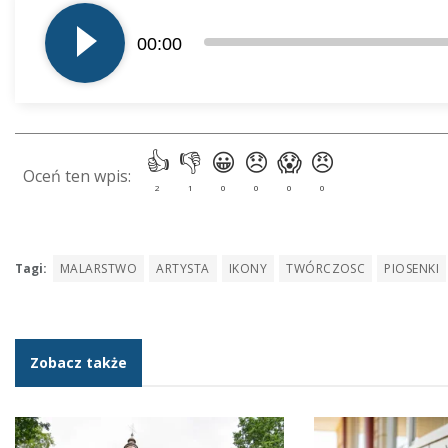
plików
00:00
dźwiękowych
Tagi:
MALARSTWO
ARTYSTA
IKONY
TWÓRCZOSC
PIOSENKI
Zobacz także