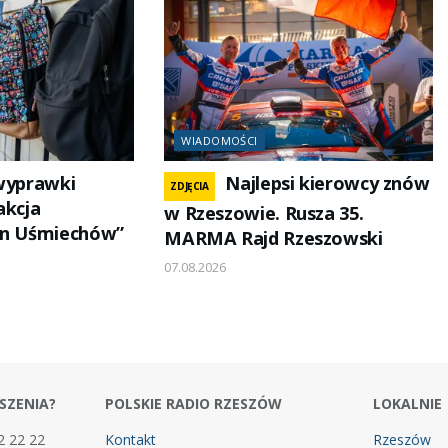
WIADOMOŚCI
 wyprawki
Najlepsi kierowcy znów
ZDJĘCIA
akcja
w Rzeszowie. Rusza 35.
en Uśmiechów”
MARMA Rajd Rzeszowski
07.08.2026
SZENIA?
POLSKIE RADIO RZESZÓW
LOKALNIE
2 22 22
Kontakt
Rzeszów