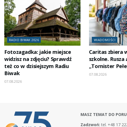
RADIO BIWAK 2026
WIADOMOŚCI
Fotozagadka: jakie miejsce
Caritas zbiera
widzisz na zdjęciu? Sprawdź
szkolne. Rusza 
też co w dzisiejszym Radiu
„Tornister Peł
Biwak
07.08.2026
07.08.2026
MASZ TEMAT DO PORU
Zadzwoń:
tel. +48 17 22