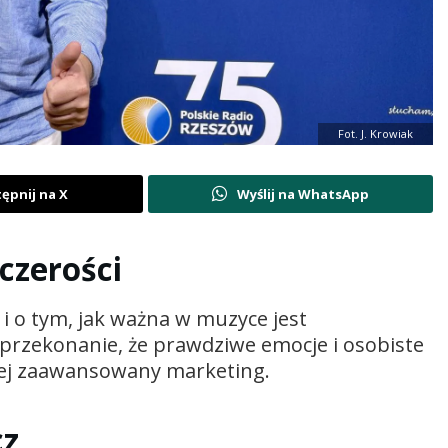
Fot. J. Krowiak
ępnij na X
Wyślij na WhatsApp
czerości
i o tym, jak ważna w muzyce jest
ę przekonanie, że prawdziwe emocje i osobiste
ziej zaawansowany marketing.
cz