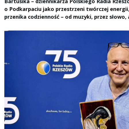
Bartusika – dziennikarza Polskiego Radia Rzesz
o Podkarpaciu jako przestrzeni twórczej energii, 
przenika codzienność – od muzyki, przez słowo,