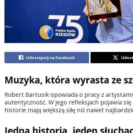
Udostępnij na Facebook
Udost
Muzyka, która wyrasta ze sz
Robert Bartusik opowiada o pracy z artystami 
autentyczność. W jego refleksjach pojawia si
historie mają większą siłę niż nawet najbard
Jedna historia, jeden słucha