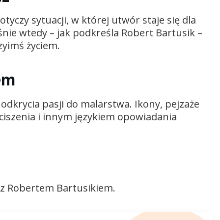
czy sytuacji, w której utwór staje się dla
ie wtedy – jak podkreśla Robert Bartusik –
czyimś życiem.
em
dkrycia pasji do malarstwa. Ikony, pejzaże
wyciszenia i innym językiem opowiadania
j z Robertem Bartusikiem.