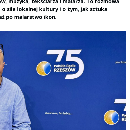
ów, muzyka, tekściarza i malarza. To rozmowa
o sile lokalnej kultury i o tym, jak sztuka
 aż po malarstwo ikon.