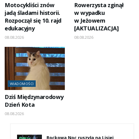
Motocykliści znów
Rowerzysta zginął
jadą śladami historii.
w wypadku
Rozpoczął się 10. rajd
w Jeżowem
edukacyjny
[AKTUALIZACJA]
08.08.2026
08.08.2026
WIADOMOŚCI
Dziś Międzynarodowy
Dzień Kota
08.08.2026
Rockowa Noc ruszyła na Lisiej