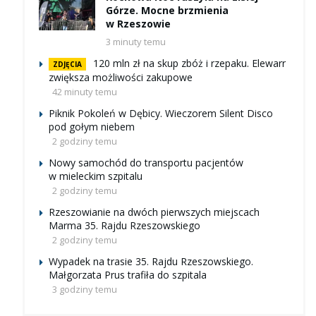
Górze. Mocne brzmienia
w Rzeszowie
3 minuty temu
120 mln zł na skup zbóż i rzepaku. Elewarr
ZDJĘCIA
zwiększa możliwości zakupowe
42 minuty temu
Piknik Pokoleń w Dębicy. Wieczorem Silent Disco
pod gołym niebem
2 godziny temu
Nowy samochód do transportu pacjentów
w mieleckim szpitalu
2 godziny temu
Rzeszowianie na dwóch pierwszych miejscach
Marma 35. Rajdu Rzeszowskiego
2 godziny temu
Wypadek na trasie 35. Rajdu Rzeszowskiego.
Małgorzata Prus trafiła do szpitala
3 godziny temu