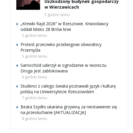
Uszkodzony budynek gospodarczy
w Wierzawicach
5 godzin temu
„Krewki Rajd 2026” w Rzeszowie. Krwiodawcy
oddali blisko 28 litrów krwi
5 godzin temu
Protest przeciwko przebiegowi obwodnicy
Przemyśla
5 godzin temu
Samochód uderzył w ogrodzenie w Iwoniczu.
Droga jest zablokowana
6 godzin temu
Studenci z całego świata poznawali język i kulturę
polską na Uniwersytecie Rzeszowskim
7 godzin temu
Beata Szydło ukarana grzywną za niestawienie się
na przesłuchanie [AKTUALIZACJA]
8 godzin temu