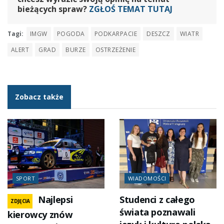
bieżących spraw?
ZGŁOŚ TEMAT TUTAJ
Tagi:
IMGW
POGODA
PODKARPACIE
DESZCZ
WIATR
ALERT
GRAD
BURZE
OSTRZEŻENIE
Zobacz także
SPORT
WIADOMOŚCI
Najlepsi
Studenci z całego
ZDJĘCIA
świata poznawali
kierowcy znów