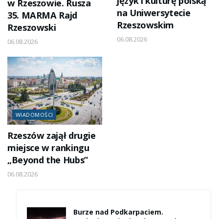
język i kulturę polską
w Rzeszowie. Rusza
na Uniwersytecie
35. MARMA Rajd
Rzeszowskim
Rzeszowski
06.08.2026
06.08.2026
WIADOMOŚCI
Rzeszów zajął drugie
miejsce w rankingu
„Beyond the Hubs”
06.08.2026
Burze nad Podkarpaciem.