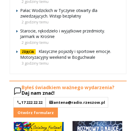
2 godziny temu
Pałac Wodzickich w Tyczynie otwarty dla
zwiedzających. Wstęp bezpłatny
2 godziny temu
Starocie, rękodzieło i wyjątkowe przedmioty.
Jarmark w Krośnie
2 godziny temu
Klasyczne pojazdy i sportowe emocje.
ZDJĘCIA
Motoryzacyjny weekend w Boguchwale
3 godziny temu
Byłeś świadkiem ważnego wydarzenia?
Daj nam znać!
17 222 22 22
antena@radio.rzeszow.pl
Otwórz formularz