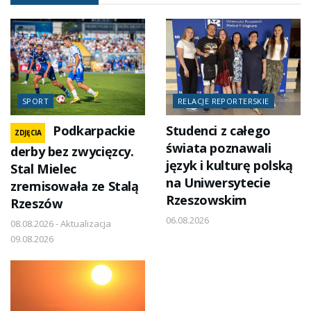
SPORT
RELACJE REPORTERSKIE
Podkarpackie
Studenci z całego
ZDJĘCIA
świata poznawali
derby bez zwycięzcy.
język i kulturę polską
Stal Mielec
na Uniwersytecie
zremisowała ze Stalą
Rzeszowskim
Rzeszów
06.08.2026
08.08.2026 - Aktualizacja
09.08.2026