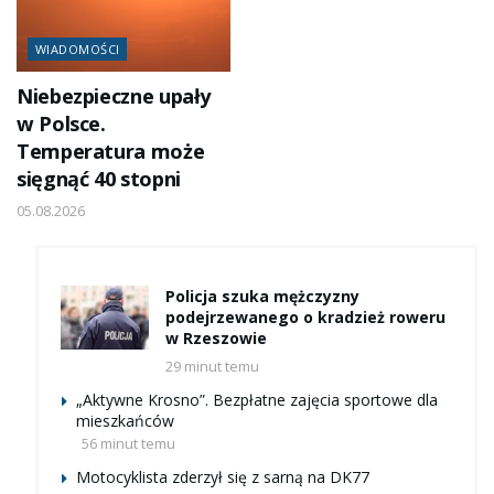
WIADOMOŚCI
Niebezpieczne upały
w Polsce.
Temperatura może
sięgnąć 40 stopni
05.08.2026
Policja szuka mężczyzny
podejrzewanego o kradzież roweru
w Rzeszowie
29 minut temu
„Aktywne Krosno”. Bezpłatne zajęcia sportowe dla
mieszkańców
56 minut temu
Motocyklista zderzył się z sarną na DK77