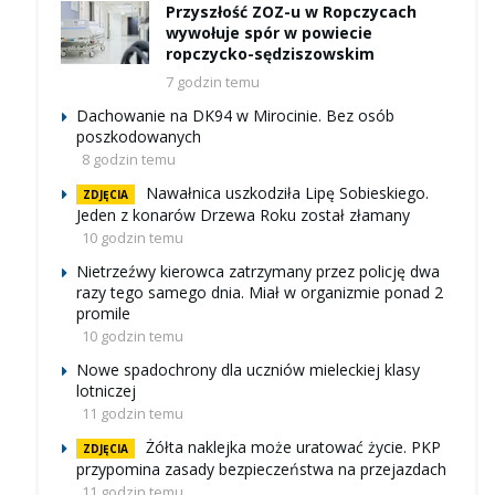
Przyszłość ZOZ-u w Ropczycach
wywołuje spór w powiecie
ropczycko-sędziszowskim
7 godzin temu
Dachowanie na DK94 w Mirocinie. Bez osób
poszkodowanych
8 godzin temu
Nawałnica uszkodziła Lipę Sobieskiego.
ZDJĘCIA
Jeden z konarów Drzewa Roku został złamany
10 godzin temu
Nietrzeźwy kierowca zatrzymany przez policję dwa
razy tego samego dnia. Miał w organizmie ponad 2
promile
10 godzin temu
Nowe spadochrony dla uczniów mieleckiej klasy
lotniczej
11 godzin temu
Żółta naklejka może uratować życie. PKP
ZDJĘCIA
przypomina zasady bezpieczeństwa na przejazdach
11 godzin temu