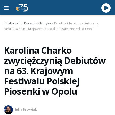
Polskie Radio Rzeszów
>
Muzyka
>
Karolina Charko zwyciężczynią
Debiutów na 63. Krajowym Festiwalu Polskiej Piosenki w Opolu
Karolina Charko
zwyciężczynią Debiutów
na 63. Krajowym
Festiwalu Polskiej
Piosenki w Opolu
Julia Krowiak