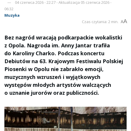
04 czerwca 2026 - 22:27 - Aktualizacja 05 czerwca 2026 -
06:32
Muzyka
A
Czas czytania: 2 min.
A
Bez nagród wracają podkarpackie wokalistki
z Opola. Nagroda im. Anny Jantar trafiła
do Karoliny Charko. Podczas koncertu
Debiutów na 63. Krajowym Festiwalu Polskiej
Piosenki w Opolu nie zabrakło emocji,
muzycznych wzruszeń i wyjątkowych
występów młodych artystów walczących
o uznanie jurorów oraz publiczności.