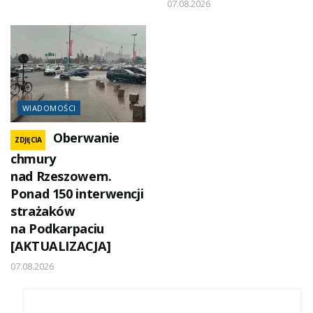
07.08.2026
WIADOMOŚCI
Oberwanie
ZDJĘCIA
chmury
nad Rzeszowem.
Ponad 150 interwencji
strażaków
na Podkarpaciu
[AKTUALIZACJA]
07.08.2026