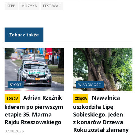
KFPP
MUZYKA
FESTIWAL
Zobacz także
SPORT
WIADOMOŚCI
Adrian Rzeźnik
Nawałnica
ZDJĘCIA
ZDJĘCIA
liderem po pierwszym
uszkodziła Lipę
etapie 35. Marma
Sobieskiego. Jeden
Rajdu Rzeszowskiego
z konarów Drzewa
Roku został złamany
07.08.2026