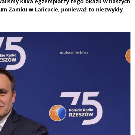
aliśmy kilka egzemplarzy tego okazu w naszych
eum Zamku w Łańcucie, ponieważ to niezwykły