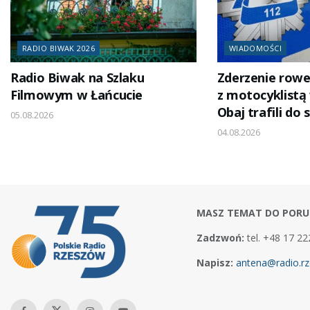
RADIO BIWAK 2026
WIADOMOŚCI
Radio Biwak na Szlaku
Zderzenie rowe
Filmowym w Łańcucie
z motocyklistą
Obaj trafili do 
05.08.2026
04.08.2026
MASZ TEMAT DO PORU
Zadzwoń:
tel. +48 17 22
Napisz:
antena@radio.rz