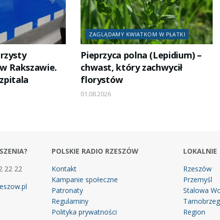
ZAGLĄDAMY KWIATKOM W PŁATKI
rzysty
Pieprzyca polna (Lepidium) –
 w Rakszawie.
chwast, który zachwycił
szpitala
florystów
01.08.2026
SZENIA?
POLSKIE RADIO RZESZÓW
LOKALNIE
2 22 22
Kontakt
Rzeszów
Kampanie społeczne
Przemyśl
eszow.pl
Patronaty
Stalowa Wo
Regulaminy
Tarnobrze
Polityka prywatności
Region