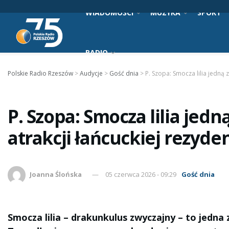
WIADOMOŚCI
MUZYKA
SPORT
RADIO
Polskie Radio Rzeszów
>
Audycje
>
Gość dnia
>
P. Szopa: Smocza lilia jedną z
P. Szopa: Smocza lilia jedn
atrakcji łańcuckiej rezyden
Joanna Ślońska
05 czerwca 2026 - 09:29
Gość dnia
Smocza lilia – drakunkulus zwyczajny – to jedna 