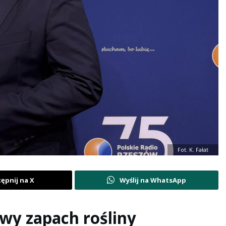
Fot. K. Fałat
ępnij na X
Wyślij na WhatsApp
wy zapach rośliny