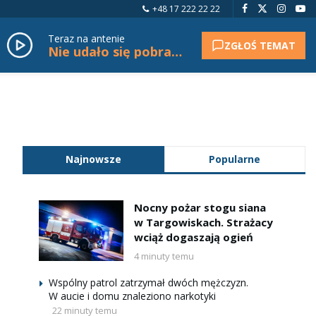
+48 17 222 22 22
Teraz na antenie
ZGŁOŚ TEMAT
Nie udało się pobrać tytułu.
Najnowsze
Popularne
Nocny pożar stogu siana
w Targowiskach. Strażacy
wciąż dogaszają ogień
4 minuty temu
Wspólny patrol zatrzymał dwóch mężczyzn.
W aucie i domu znaleziono narkotyki
22 minuty temu