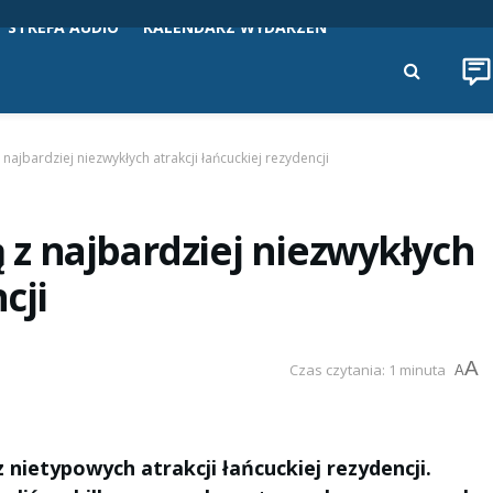
STREFA AUDIO
KALENDARZ WYDARZEŃ
 najbardziej niezwykłych atrakcji łańcuckiej rezydencji
ą z najbardziej niezwykłych
cji
A
Czas czytania: 1 minuta
A
z nietypowych atrakcji łańcuckiej rezydencji.