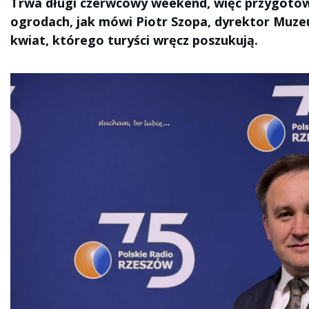
Trwa długi czerwcowy weekend, więc przygotow
ogrodach, jak mówi Piotr Szopa, dyrektor Muz
kwiat, którego turyści wręcz poszukują.