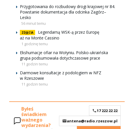
Przygotowania do rozbudowy drogi krajowej nr 84.
Powstanie dokumentacja dla odcinka Zagórz–
Lesko
56 minut temu
Legendarną WSK-ą przez Europę
ZDJĘCIA
aż na Monte Cassino
1 godzinę temu
Ekshumacje ofiar na Wołyniu. Polsko-ukraińska
grupa podsumowała dotychczasowe prace
11 godzin temu
Darmowe konsultacje z podologiem w NFZ
w Rzeszowie
11 godzin temu
Byłeś
17 222 22 22
świadkiem
ważnego
antena@radio.rzeszow.pl
wydarzenia?