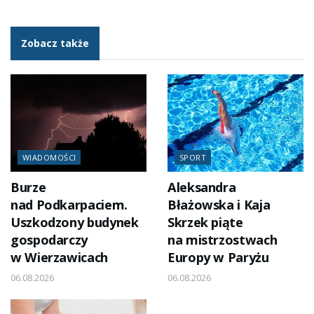
Zobacz także
WIADOMOŚCI
SPORT
Burze
Aleksandra
nad Podkarpaciem.
Błażowska i Kaja
Uszkodzony budynek
Skrzek piąte
gospodarczy
na mistrzostwach
w Wierzawicach
Europy w Paryżu
06.08.2026
06.08.2026