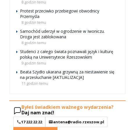
8 godzin temu
Protest przeciwko przebiegowi obwodnicy
Przemyśla
8 godzin temu
Samochód uderzył w ogrodzenie w Iwoniczu.
Droga jest zablokowana
8 godzin temu
Studenci z całego świata poznawali język i kulturę
polską na Uniwersytecie Rzeszowskim
9 godzin temu
Beata Szydło ukarana grzywną za niestawienie się
na przesłuchanie [AKTUALIZACJA]
11 godzin temu
Byłeś świadkiem ważnego wydarzenia?
Daj nam znać!
17 222 22 22
antena@radio.rzeszow.pl