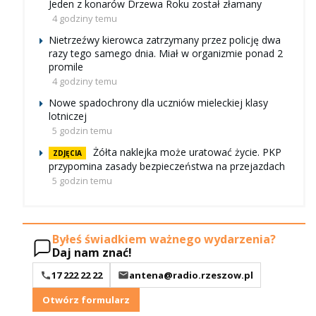
Jeden z konarów Drzewa Roku został złamany
4 godziny temu
Nietrzeźwy kierowca zatrzymany przez policję dwa
razy tego samego dnia. Miał w organizmie ponad 2
promile
4 godziny temu
Nowe spadochrony dla uczniów mieleckiej klasy
lotniczej
5 godzin temu
Żółta naklejka może uratować życie. PKP
ZDJĘCIA
przypomina zasady bezpieczeństwa na przejazdach
5 godzin temu
Byłeś świadkiem ważnego wydarzenia?
Daj nam znać!
17 222 22 22
antena@radio.rzeszow.pl
Otwórz formularz