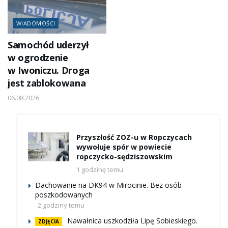
WIADOMOŚCI
Samochód uderzył
w ogrodzenie
w Iwoniczu. Droga
jest zablokowana
06.08.2026
Przyszłość ZOZ-u w Ropczycach
wywołuje spór w powiecie
ropczycko-sędziszowskim
1 godzinę temu
Dachowanie na DK94 w Mirocinie. Bez osób
poszkodowanych
2 godziny temu
Nawałnica uszkodziła Lipę Sobieskiego.
ZDJĘCIA