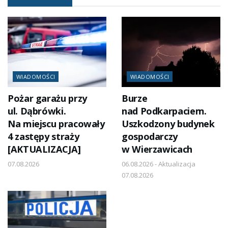
WIADOMOŚCI
WIADOMOŚCI
Pożar garażu przy
Burze
ul. Dąbrówki.
nad Podkarpaciem.
Na miejscu pracowały
Uszkodzony budynek
4 zastępy straży
gospodarczy
[AKTUALIZACJA]
w Wierzawicach
07.08.2026
06.08.2026 - Aktualizacja
07.08.2026