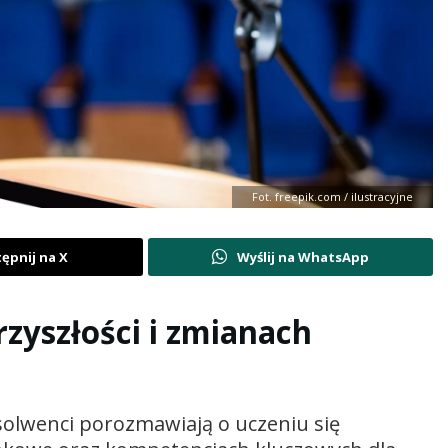
Fot. freepik.com / ilustracyjne
ępnij na X
Wyślij na WhatsApp
zyszłości i zmianach
bsolwenci porozmawiają o uczeniu się