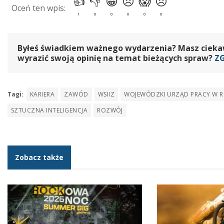
Byłeś świadkiem ważnego wydarzenia? Masz ciekawy
wyrazić swoją opinię na temat bieżących spraw?
Z
Tagi:
KARIERA
ZAWÓD
WSIIZ
WOJEWÓDZKI URZĄD PRACY W R
SZTUCZNA INTELIGENCJA
ROZWÓJ
Zobacz także