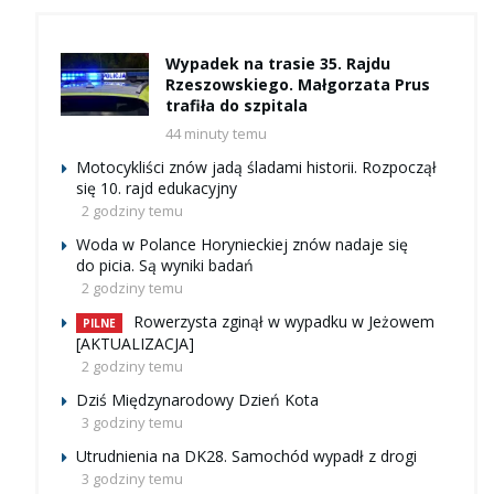
Wypadek na trasie 35. Rajdu
Rzeszowskiego. Małgorzata Prus
trafiła do szpitala
44 minuty temu
Motocykliści znów jadą śladami historii. Rozpoczął
się 10. rajd edukacyjny
2 godziny temu
Woda w Polance Horynieckiej znów nadaje się
do picia. Są wyniki badań
2 godziny temu
Rowerzysta zginął w wypadku w Jeżowem
PILNE
[AKTUALIZACJA]
2 godziny temu
Dziś Międzynarodowy Dzień Kota
3 godziny temu
Utrudnienia na DK28. Samochód wypadł z drogi
3 godziny temu