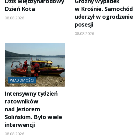
Dziś Międzynarodowy
Groźny wypadek
Dzień Kota
w Krośnie. Samochód
uderzył w ogrodzenie
08.08.2026
posesji
08.08.2026
WIADOMOŚCI
Intensywny tydzień
ratowników
nad Jeziorem
Solińskim. Było wiele
interwencji
08.08.2026