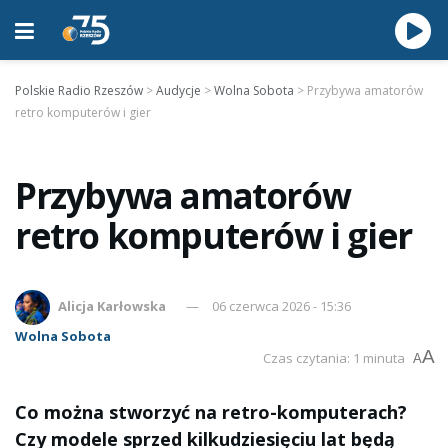
Polskie Radio Rzeszów
>
Audycje
>
Wolna Sobota
>
Przybywa amatorów
retro komputerów i gier
Przybywa amatorów
retro komputerów i gier
Alicja Karłowska
06 czerwca 2026 - 15:36
Wolna Sobota
A
Czas czytania: 1 minuta
A
Co można stworzyć na retro-komputerach?
Czy modele sprzed kilkudziesięciu lat będą