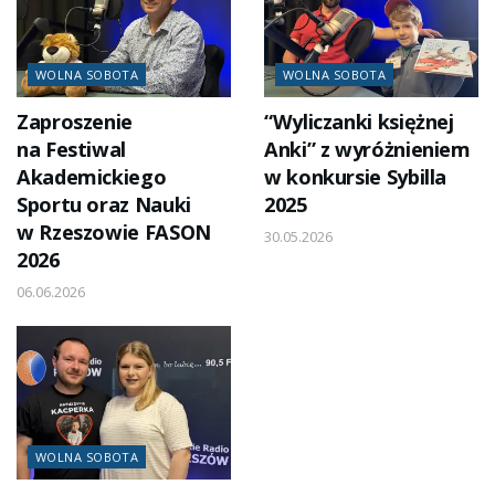
WOLNA SOBOTA
WOLNA SOBOTA
Zaproszenie
“Wyliczanki księżnej
na Festiwal
Anki” z wyróżnieniem
Akademickiego
w konkursie Sybilla
Sportu oraz Nauki
2025
w Rzeszowie FASON
30.05.2026
2026
06.06.2026
WOLNA SOBOTA