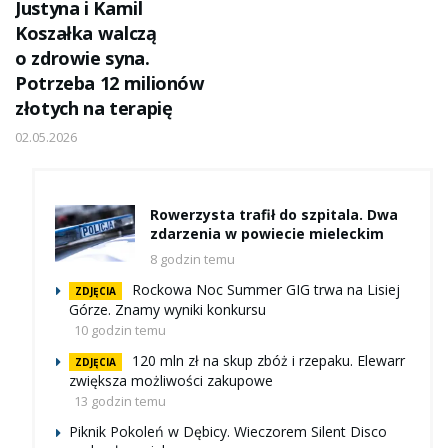
Justyna i Kamil
Koszałka walczą
o zdrowie syna.
Potrzeba 12 milionów
złotych na terapię
02.05.2026
Rowerzysta trafił do szpitala. Dwa
zdarzenia w powiecie mieleckim
8 godzin temu
Rockowa Noc Summer GIG trwa na Lisiej
ZDJĘCIA
Górze. Znamy wyniki konkursu
10 godzin temu
120 mln zł na skup zbóż i rzepaku. Elewarr
ZDJĘCIA
zwiększa możliwości zakupowe
13 godzin temu
Piknik Pokoleń w Dębicy. Wieczorem Silent Disco