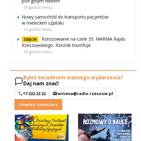
pod gołym niebem
14 godzin temu
Nowy samochód do transportu pacjentów
w mieleckim szpitalu
14 godzin temu
Rzeszowianie na czele 35. MARMA Rajdu
ZDJĘCIA
Rzeszowskiego. Rzeźnik triumfuje
14 godzin temu
Byłeś świadkiem ważnego wydarzenia?
Daj nam znać!
17 222 22 22
antena@radio.rzeszow.pl
Otwórz formularz