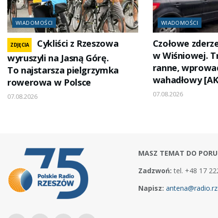
WIADOMOŚCI
WIADOMOŚCI
Cykliści z Rzeszowa
Czołowe zderze
ZDJĘCIA
w Wiśniowej. T
wyruszyli na Jasną Górę.
ranne, wprowa
To najstarsza pielgrzymka
wahadłowy [A
rowerowa w Polsce
07.08.2026
07.08.2026
MASZ TEMAT DO PORU
Zadzwoń:
tel. +48 17 22
Napisz:
antena@radio.rz