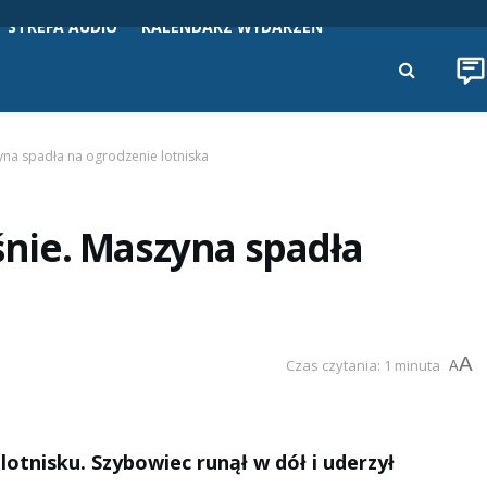
STREFA AUDIO
KALENDARZ WYDARZEŃ
na spadła na ogrodzenie lotniska
nie. Maszyna spadła
A
Czas czytania: 1 minuta
A
otnisku. Szybowiec runął w dół i uderzył