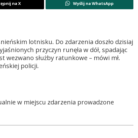
ępnij na X
Wyślij na WhatsApp
eńskim lotnisku. Do zdarzenia doszło dzisiaj
wyjaśnionych przyczyn runęła w dół, spadając
ast wezwano służby ratunkowe – mówi mł.
ńskiej policji.
tualnie w miejscu zdarzenia prowadzone