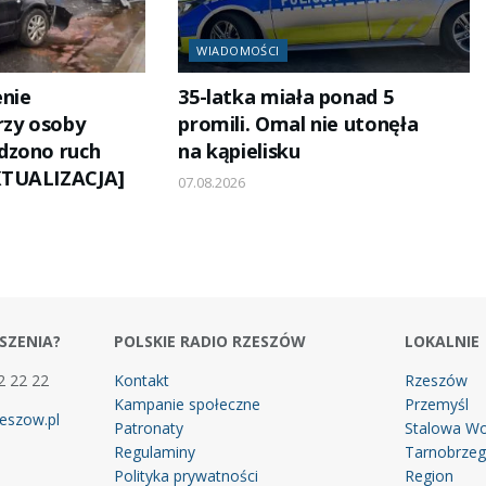
WIADOMOŚCI
nie
35-latka miała ponad 5
rzy osoby
promili. Omal nie utonęła
dzono ruch
na kąpielisku
KTUALIZACJA]
07.08.2026
SZENIA?
POLSKIE RADIO RZESZÓW
LOKALNIE
2 22 22
Kontakt
Rzeszów
Kampanie społeczne
Przemyśl
eszow.pl
Patronaty
Stalowa Wo
Regulaminy
Tarnobrze
Polityka prywatności
Region