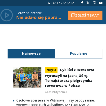
+48 17 222 22 22
Teraz na antenie
ZGŁOŚ TEMAT
Nie udało się pobrać tytułu.
Najnowsze
Popularne
Cykliści z Rzeszowa
ZDJĘCIA
wyruszyli na Jasną Górę.
To najstarsza pielgrzymka
rowerowa w Polsce
44 minuty temu
Czołowe zderzenie w Wiśniowej. Trzy osoby ranne,
wprowadzono ruch wahadłowy [AKTUALIZACJA]