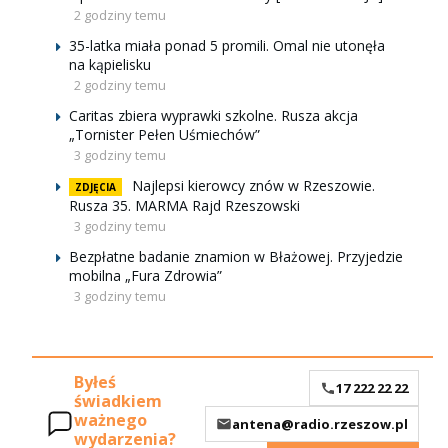
2 godziny temu
35-latka miała ponad 5 promili. Omal nie utonęła
na kąpielisku
2 godziny temu
Caritas zbiera wyprawki szkolne. Rusza akcja
„Tornister Pełen Uśmiechów”
3 godziny temu
Najlepsi kierowcy znów w Rzeszowie.
ZDJĘCIA
Rusza 35. MARMA Rajd Rzeszowski
3 godziny temu
Bezpłatne badanie znamion w Błażowej. Przyjedzie
mobilna „Fura Zdrowia”
3 godziny temu
Byłeś
17 222 22 22
świadkiem
ważnego
antena@radio.rzeszow.pl
wydarzenia?