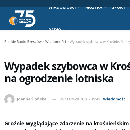
WIADOMOŚCI
MUZYKA
SPORT
RADIO
Polskie Radio Rzeszów
>
Wiadomości
>
Wypadek szybowca w Krośnie. Maszy
Wypadek szybowca w Kroś
na ogrodzenie lotniska
Joanna Ślońska
06 czerwca 2026 - 19:45
Wiadomości
Groźnie wyglądające zdarzenie na krośnieńskim l