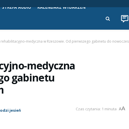
STREFA AUDIO
KALENDARZ WYDARZEŃ
rehabilitacyjno-medyczna w Rzeszowie. Od pierwszego gabinetu do nowocze
acyjno-medyczna
go gabinetu
m
A
Czas czytania: 1 minuta
A
odzi jesień