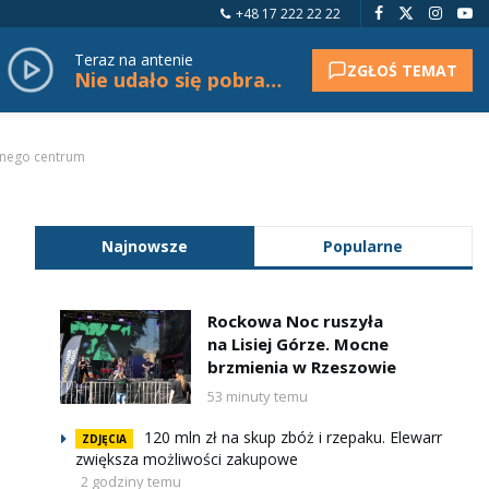
+48 17 222 22 22
Teraz na antenie
ZGŁOŚ TEMAT
Nie udało się pobrać tytułu.
snego centrum
Najnowsze
Popularne
Rockowa Noc ruszyła
na Lisiej Górze. Mocne
brzmienia w Rzeszowie
53 minuty temu
120 mln zł na skup zbóż i rzepaku. Elewarr
ZDJĘCIA
zwiększa możliwości zakupowe
2 godziny temu