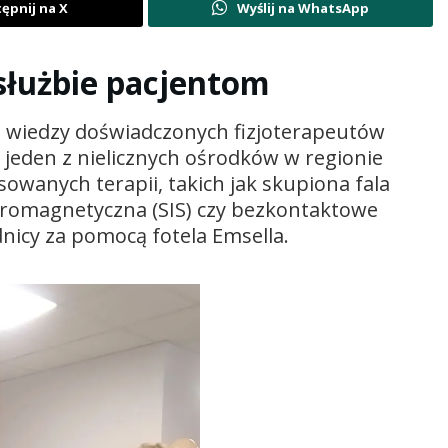
ępnij na X
Wyślij na WhatsApp
służbie pacjentom
e wiedzy doświadczonych fizjoterapeutów
 jeden z nielicznych ośrodków w regionie
wanych terapii, takich jak skupiona fala
tromagnetyczna (SIS) czy bezkontaktowe
dnicy za pomocą fotela Emsella.