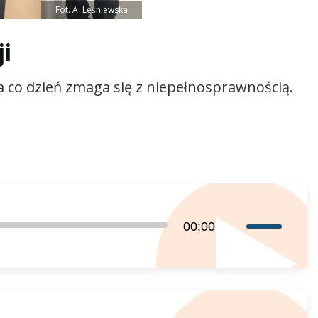
Fot. A. Leśniewska
ji
na co dzień zmaga się z niepełnosprawnością.
Używaj
00:00
strzałek
do
góry
oraz
do