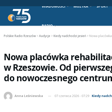
WIADOMOŚCI
MUZYKA
SPORT
RADIO
Polskie Radio Rzeszów
>
Audycje
>
Kiedy nadchodzi jesień
>
Nowa placówka 
Nowa placówka rehabilit
w Rzeszowie. Od pierwsze
do nowoczesnego centru
Anna Leśniewska
07 czerwca 2026 - 07:29
Kiedy nadch