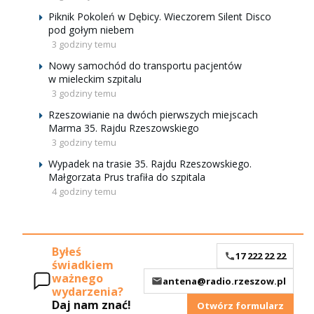
Piknik Pokoleń w Dębicy. Wieczorem Silent Disco
pod gołym niebem
3 godziny temu
Nowy samochód do transportu pacjentów
w mieleckim szpitalu
3 godziny temu
Rzeszowianie na dwóch pierwszych miejscach
Marma 35. Rajdu Rzeszowskiego
3 godziny temu
Wypadek na trasie 35. Rajdu Rzeszowskiego.
Małgorzata Prus trafiła do szpitala
4 godziny temu
Byłeś
17 222 22 22
świadkiem
ważnego
antena@radio.rzeszow.pl
wydarzenia?
Daj nam znać!
Otwórz formularz