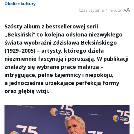
Okolice kultury
A
Czas czytania: 1 minuta
A
Szósty album z bestsellerowej serii
„Beksiński” to kolejna odsłona niezwykłego
świata wyobraźni Zdzisława Beksińskiego
(1929–2005) – artysty, którego dzieła
niezmiennie fascynują i poruszają. W publikacji
znalazły się wybrane prace malarza –
intrygujące, pełne tajemnicy i niepokoju,
a jednocześnie urzekające perfekcją formy
oraz głębią wizji.