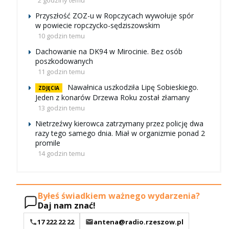
2 godziny temu
Przyszłość ZOZ-u w Ropczycach wywołuje spór
w powiecie ropczycko-sędziszowskim
10 godzin temu
Dachowanie na DK94 w Mirocinie. Bez osób
poszkodowanych
11 godzin temu
Nawałnica uszkodziła Lipę Sobieskiego.
ZDJĘCIA
Jeden z konarów Drzewa Roku został złamany
13 godzin temu
Nietrzeźwy kierowca zatrzymany przez policję dwa
razy tego samego dnia. Miał w organizmie ponad 2
promile
14 godzin temu
Byłeś świadkiem ważnego wydarzenia?
Daj nam znać!
17 222 22 22
antena@radio.rzeszow.pl