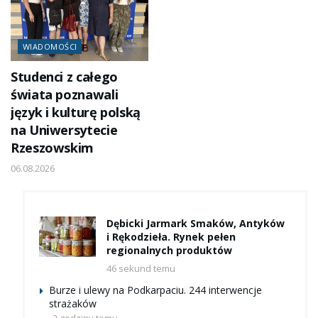
WIADOMOŚCI
Studenci z całego
świata poznawali
język i kulturę polską
na Uniwersytecie
Rzeszowskim
06.08.2026
Dębicki Jarmark Smaków, Antyków
i Rękodzieła. Rynek pełen
regionalnych produktów
46 sekund temu
Burze i ulewy na Podkarpaciu. 244 interwencje
strażaków