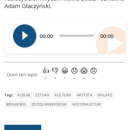
Adam Głaczyński.
Odtwarzacz
plików
dźwiękowych
00:00
00:00
Tagi:
ALBUM
SZTUKA
KULTURA
ARTYSTA
MALARZ
BEKSINSKI6
ZDZISLAWBEKSINSKI
HISTORIASZTUKI