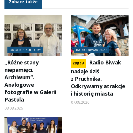
Zobacz także
OKOLICE KULTURY
RADIO BIWAK 2026
„Różne stany
Radio Biwak
ZDJĘCIA
niepamięci.
nadaje dziś
Archiwum”.
z Pruchnika.
Analogowe
Odkrywamy atrakcje
fotografie w Galerii
i historię miasta
Pastula
07.08.2026
08.08.2026