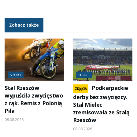
Zobacz także
SPORT
SPORT
Stal Rzeszów
Podkarpackie
ZDJĘCIA
wypuściła zwycięstwo
derby bez zwycięzcy.
z rąk. Remis z Polonią
Stal Mielec
Piła
zremisowała ze Stalą
Rzeszów
08.08.2026
08.08.2026