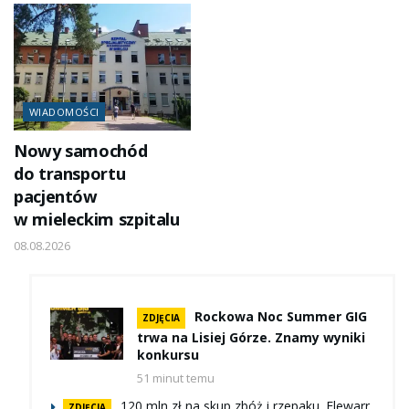
WIADOMOŚCI
Nowy samochód
do transportu
pacjentów
w mieleckim szpitalu
08.08.2026
Rockowa Noc Summer GIG
ZDJĘCIA
trwa na Lisiej Górze. Znamy wyniki
konkursu
51 minut temu
120 mln zł na skup zbóż i rzepaku. Elewarr
ZDJĘCIA