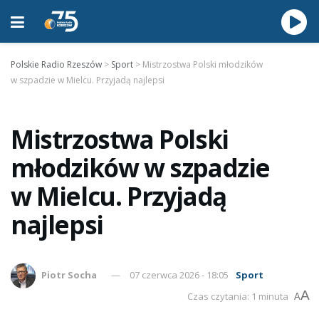
Polskie Radio Rzeszów
>
Sport
>
Mistrzostwa Polski młodzików
w szpadzie w Mielcu. Przyjadą najlepsi
Mistrzostwa Polski
młodzików w szpadzie
w Mielcu. Przyjadą
najlepsi
Piotr Socha
07 czerwca 2026 - 18:05
Sport
A
Czas czytania: 1 minuta
A