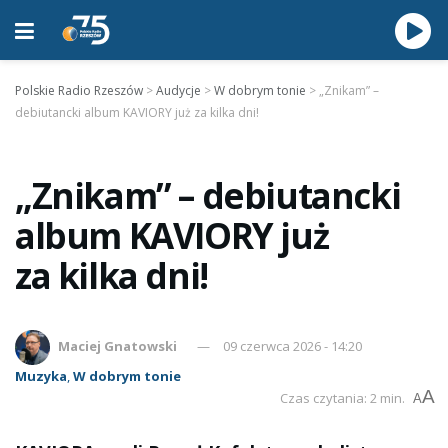
Polskie Radio Rzeszów
>
Audycje
>
W dobrym tonie
>
„Znikam” –
debiutancki album KAVIORY już za kilka dni!
„Znikam” – debiutancki
album KAVIORY już
za kilka dni!
Maciej Gnatowski
09 czerwca 2026 - 14:20
Muzyka
,
W dobrym tonie
A
Czas czytania: 2 min.
A