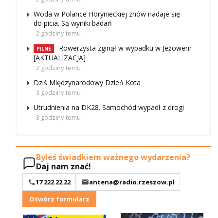
Woda w Polance Horynieckiej znów nadaje się
do picia. Są wyniki badań
2 godziny temu
Rowerzysta zginął w wypadku w Jeżowem
PILNE
[AKTUALIZACJA]
2 godziny temu
Dziś Międzynarodowy Dzień Kota
3 godziny temu
Utrudnienia na DK28. Samochód wypadł z drogi
3 godziny temu
Byłeś świadkiem ważnego wydarzenia?
Daj nam znać!
17 222 22 22
antena@radio.rzeszow.pl
Otwórz formularz