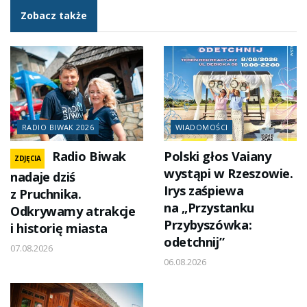
Zobacz także
RADIO BIWAK 2026
WIADOMOŚCI
Radio Biwak
Polski głos Vaiany
ZDJĘCIA
wystąpi w Rzeszowie.
nadaje dziś
Irys zaśpiewa
z Pruchnika.
na „Przystanku
Odkrywamy atrakcje
Przybyszówka:
i historię miasta
odetchnij”
07.08.2026
06.08.2026