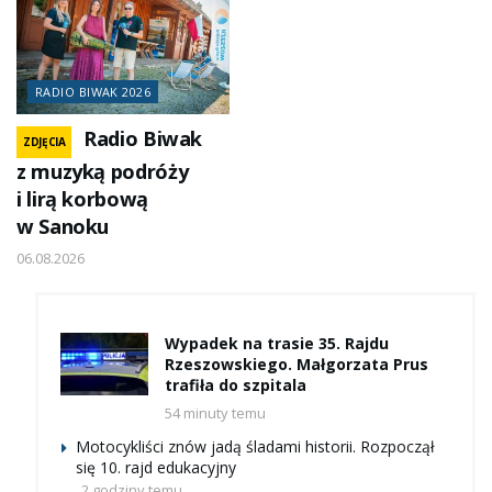
RADIO BIWAK 2026
Radio Biwak
ZDJĘCIA
z muzyką podróży
i lirą korbową
w Sanoku
06.08.2026
Wypadek na trasie 35. Rajdu
Rzeszowskiego. Małgorzata Prus
trafiła do szpitala
54 minuty temu
Motocykliści znów jadą śladami historii. Rozpoczął
się 10. rajd edukacyjny
2 godziny temu