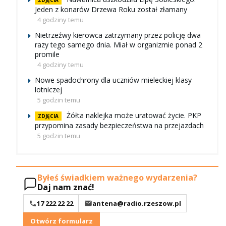
ZDJĘCIA
Jeden z konarów Drzewa Roku został złamany
4 godziny temu
Nietrzeźwy kierowca zatrzymany przez policję dwa
razy tego samego dnia. Miał w organizmie ponad 2
promile
4 godziny temu
Nowe spadochrony dla uczniów mieleckiej klasy
lotniczej
5 godzin temu
Żółta naklejka może uratować życie. PKP
ZDJĘCIA
przypomina zasady bezpieczeństwa na przejazdach
5 godzin temu
Byłeś świadkiem ważnego wydarzenia?
Daj nam znać!
17 222 22 22
antena@radio.rzeszow.pl
Otwórz formularz