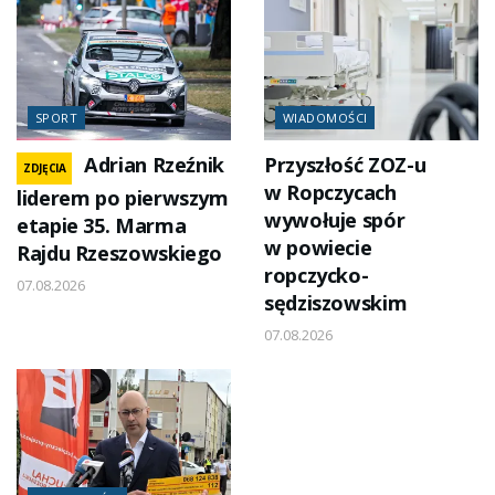
SPORT
WIADOMOŚCI
Adrian Rzeźnik
Przyszłość ZOZ-u
ZDJĘCIA
w Ropczycach
liderem po pierwszym
wywołuje spór
etapie 35. Marma
w powiecie
Rajdu Rzeszowskiego
ropczycko-
07.08.2026
sędziszowskim
07.08.2026