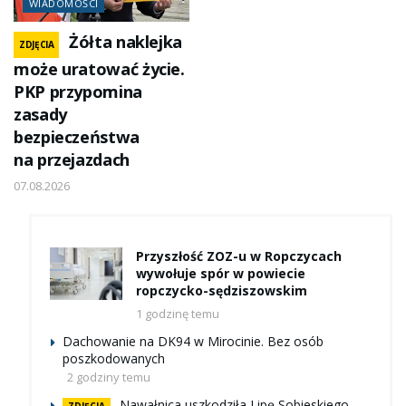
WIADOMOŚCI
Żółta naklejka
ZDJĘCIA
może uratować życie.
PKP przypomina
zasady
bezpieczeństwa
na przejazdach
07.08.2026
Przyszłość ZOZ-u w Ropczycach
wywołuje spór w powiecie
ropczycko-sędziszowskim
1 godzinę temu
Dachowanie na DK94 w Mirocinie. Bez osób
poszkodowanych
2 godziny temu
Nawałnica uszkodziła Lipę Sobieskiego.