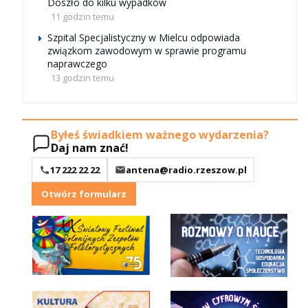
Doszło do kilku wypadków
11 godzin temu
Szpital Specjalistyczny w Mielcu odpowiada
związkom zawodowym w sprawie programu
naprawczego
13 godzin temu
Byłeś świadkiem ważnego wydarzenia?
Daj nam znać!
17 222 22 22
antena@radio.rzeszow.pl
Otwórz formularz