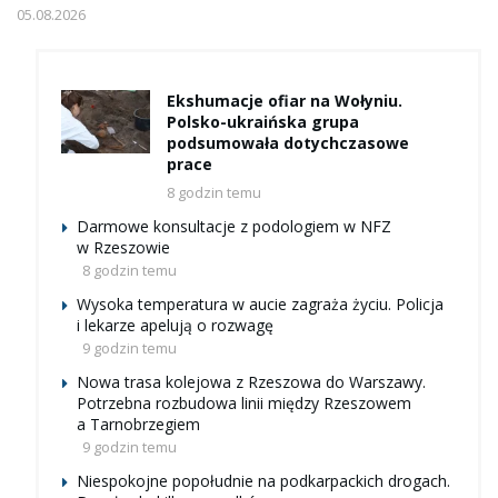
05.08.2026
Ekshumacje ofiar na Wołyniu.
Polsko-ukraińska grupa
podsumowała dotychczasowe
prace
8 godzin temu
Darmowe konsultacje z podologiem w NFZ
w Rzeszowie
8 godzin temu
Wysoka temperatura w aucie zagraża życiu. Policja
i lekarze apelują o rozwagę
9 godzin temu
Nowa trasa kolejowa z Rzeszowa do Warszawy.
Potrzebna rozbudowa linii między Rzeszowem
a Tarnobrzegiem
9 godzin temu
Niespokojne popołudnie na podkarpackich drogach.