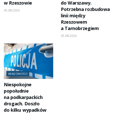
w Rzeszowie
do Warszawy.
Potrzebna rozbudowa
05.08.2026
linii między
Rzeszowem
a Tarnobrzegiem
05.08.2026
WIADOMOŚCI
Niespokojne
popołudnie
na podkarpackich
drogach. Doszło
do kilku wypadków